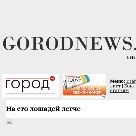
БИЗ
Меню:
Инф
лист
|
Конт
статьям
На сто лошадей легче