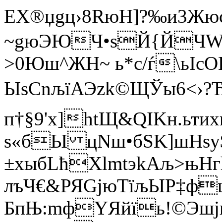
ЕХ®џgц›8RюH]?‰и3Ж ю
~gюЭЮЧ
•sЙ{ЙЧWЌ
>0Юш^ЖН~ ь*с/ѓ
\ьIс
ЫsCnљїАЭzk©ЩЎы6­<›?Ћї
п†§9'x]htЩ&QІKн.ьт
ѕ«бЫ цNш•бЅK]шНsy
±xыбLћХlmtэkАљ>њНг
лъЧ€&РЯGјюТїљЫP‡фцY
БпЊ:mфYЯйїь!©Эшjк