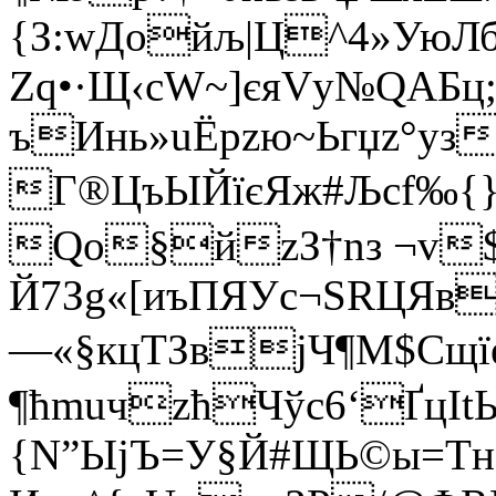
{З:wДoйљ|Ц^4»Ую
Zq•·Щ‹сW~]єяVу№QАБц;
ъИнь»uЁрzю~Ьгџz°yз
Г®ЦъЫЙїєЯж#Љсf‰
Qo§йzЗ†nз ¬v
Й7Зg«[иъПЯУc¬ЅRЦЯв
—«§кцТЗвjЧ¶М$С
щї
¶ћmuчzћЧўс6‘ҐцI
{N”ЫjЪ=У§Й#ЩЬ©ы=Тн