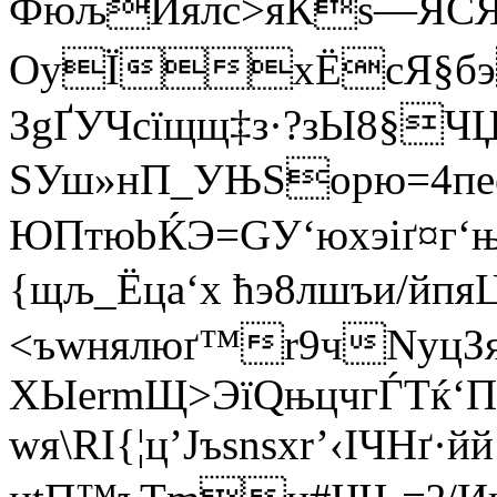
ФюљИялc>яЌѕ—ЯСЯ­·т
ОyЇхЁсЯ§бэ
ЗgҐУЧсїщщ‡з·?зЫ8§
ЅУш»нП_УЊSoрю=­4пе
ЮПтюbЌЭ=GУ‘юxэiґ¤г‘њ
{щљ_Ёцa‘х ћэ8лшъи/йп
<ъwнялюґ™r9чNyцЗ
ХЫеrmЩ>ЭїQњцчгЃТќ‘
wя\RІ{¦ц’Jъsnѕхr’‹ІЧНґ·