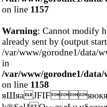
on line
1157
Warning
: Cannot modify h
already sent by (output start
/var/www/gorodne1/data/w
in
/var/www/gorodne1/data
on line
1158
яШяаJFIFяю
к
k®ЅэlJO~»zsлЬњц§аqн