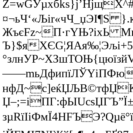
Z=wGУµxбks}j’НjщX^#
¤¬ьЧ‘«Љir«чЧ_џЭІ¶Ѕ }
ЖъєFz~П·гYЊ?іх­Ь 
Ъ}$яХЄG¦ЯАя‰¦Эљi+5
°злнУР~XЗшTOЊ{цюїзй
——mьДфипїЛЎYіПФюэ
нфД~с]еќЏЉB©тфЏ
Џ–;=iПГ:фЫUcѕЏГЪ”Ї
зµRїІіФмЇ4НFЪЭ?Qµё°їґ