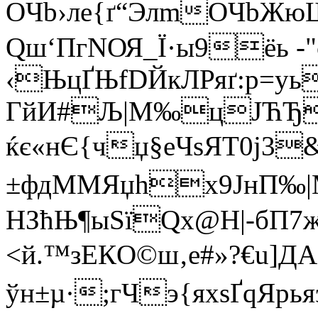
OЧb›лe{ґ“ЭлmOЧbЖюЩ
Qш‘ПгNОЯ_Ї·ы9ёь -"є
‹ЊцҐЊfDЙкЛРяґ:p=y
ГйИ#Љ|M‰цЈЋЂ
ќє«нЄ{чџ§еЧѕЯТ0ј3&ѓ
±фдММЯџh­х9JнП‰
HЗћЊ¶ыЅїQx@H|-бП7
<й.™зЕКO©ш‚e#»?€u]ДАє
ўн±µ·;гЧэ{яхѕҐqЯрья