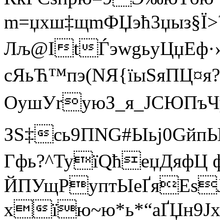
m=џхш‡щmФЏэћ3џыз§Ї>™
Лљ@ItЃэwgьуЦџEф·›}
сЯьЋ™пэ(NЯ{їыЅяПЦ¤я?
OушУryюЗ_я_JCЮПъЧу
ЗS‡сь9ПNG#Ыьj0GйпЫ=
Гфь?^TyїQћеџДя
фЦ 
ЙПУщPуптЫеҐяEsЈ
хїю~ю*ь*“аҐЏн9Ј