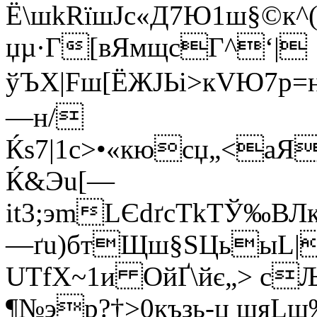
Ё\шkRїшЈс«Д7Ю1ш§©к^(
џµ·Г[вЯмщсГ^‘­|
ўЪX|Fш[ЁЖJЬi>кVЮ
—н/
Ќѕ7|1с>•«кюсџ„<а
Ќ&Э­u[—
іt3;эmLЄdґсTkTЎ‰В
—ґu)бт
Щш§SЦьыL|
UТfХ~1и ОйҐ\йє„> с
¶№эр?†>0къзь-џ шяL