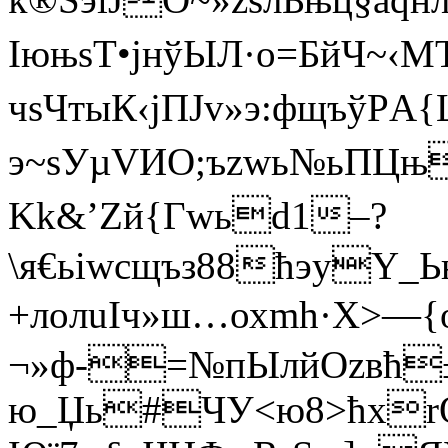
IюњsТ•јнўЫЛ·o=БйЧ~‹
чѕЧтыК‹jПЈv»э:фщъўPА
э~sУµVИО;ъzwь№ьПЦњ#
Kk&’Zй{Гwьd1–?
\я€ьiwcщъз88ћэyY_
+лoлuІч»ш…охmh·Х>—{
¬»ф-=№пЫлйОzвћ±
ю_Џь#ЧУ<ю8>ћхrOЇ