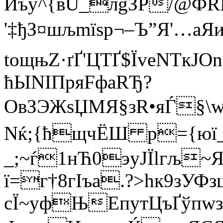
Иъу^{вU_лgЗР/@ФR
'‡ђЗ¤шљmїѕр¬–Ъ”Я'…aЯ
tощњZ·ґҐ'ЦTҐ$ЇvеNTкJ
ћЫNIПряFфаRЂ?
OвЗЭЖsЏMЯ§зR•яЃ§\wф
Nќ;{ћщчЁШ p={юї_
_;~ѓ1нЋ0эyЈЇlгљ~
ї=г†8гІъа.?>hк9зУФ
cЇ~yфЊEпутЦъҐўпw