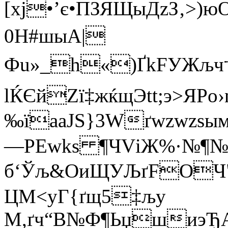
[хј•’є•ПЗЯЩыДzЗ‚>)юО
0H#шыA|
Фu»_h«)ҐkFУЖљч†l
l
ЌЄйZї‡жќщЭtt;э>ЯPo›
‰їaaJЅ
}3Wґwzwzѕы
—PEwks ¶ЧVіЖ%·№¶№
б‘Ўљ&ОиЩУЉґFOЧ"ў
ЦМ<уГ{ґщ5‡љу
M,ґч“B№Ф¶ЬџшиэЂA