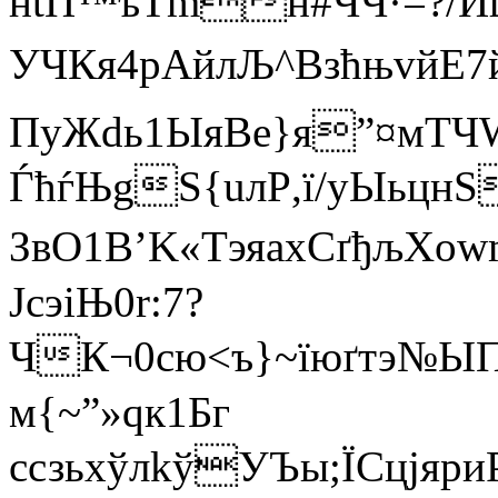
нtП
™ъТmн#ЧЧ·=?/Иц
УЧКя4рAйлЉ^ВзћњvйЕ7
ПуЖdь1ЫяBе}я”¤мТЧ
ЃћѓЊgЅ{uлР,ї/уЫьцн
ЗвО1B’K«ТэяахСґђљХo
ЈсэiЊ0r:7?
ЧК¬0сю<ъ}~їюґтэ№ЫПA
м{~”»qк1Бг
cсзьхўлkўУЪы;ЇСцjя