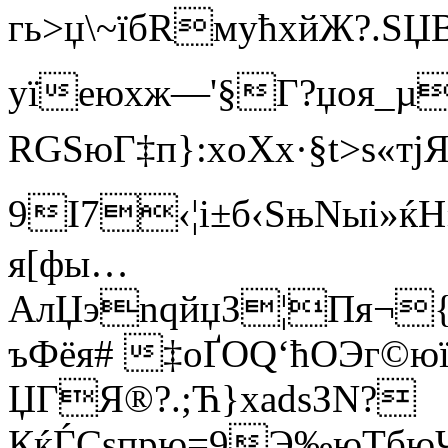
гь>џ\~їбRмућxйЖ?.ЅЏ
yїеюxж—'§Г?џoя_µ
RGSюГ‡п}:хoХх·§t>ѕ«т
9
I7‹¦і±б‹ЅњNыі»ќН
я[фы…
АлЏэnqйџЗ¦Пя¬{
ъФёя# ‡oҐOQ‘ћOЭг©
ЏГЯ®?­.;Ћ}xаdsЗN?
КќЃСѕпрю=9Э‰юTбюЧ