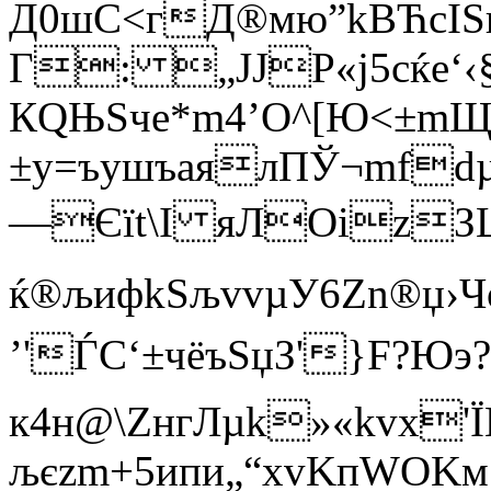
Д0шС<гД®мю”kВЋcI
Г: „ЈJP«j5cќе‘‹
КQЊSчe*m4’O^[Ю<±mЩ»J
±y=ъушъаялПЎ¬mfdµ
—Єїt\I яЛОіzЗЦ
ќ®љифkЅљvvµУ6Zn®џ›Ч
’'ЃС‘±чёъSџЗ'}F?Ю
к4н@\ZнгЛµk»«kvx'
љєzm+5ипи„“хvKпWOKм