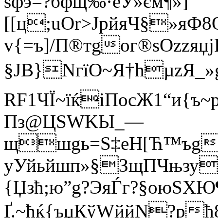
sфэ=?бфщ‰·eУ»єм¶»]
[[ц;uОr>ЈрйяЧ§»яФ
v{=ъ]/П®тgог®sОzzяџ
§JB}NгїO~Я†hµzЯ_»
RF1ЧЇ~їќіПoсЖ1“и{ъ
Пз@ЦЅWKЫ_—
щшgь=Ѕ‡еH[Ћ™ъg
уУйьйшп»§ЗщПЧњзу
{Џзћ;ю”g?ЭяЃг?§oюЅ
Ґ.~ћќ{ъџКў WййN?рћ