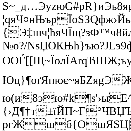
Ѕ~_д…ЭуzюG#рR}иЭь8я
¦qяЧ¤нЊъpЇoSЗQфж›Й
{Э‡шч¦ћяЧЇщ?зФ™ч8й
№о?/NsЏOКЊћ}ъю?JLэ9
OОЃ[[Щ~ЇoлЇArqЋШЖ;ъ
Юц}¶оґЯпює~яБZяg
ю(и8эю#k¶ѕ'›ыЕ^
{›Д¶†т±їЙП~Г°ЧВЏ
ргЖшб{OшЯSЦ