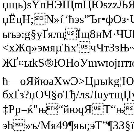
џщь)sYпНЭЩmЦЮѕzzЉЯ
џЁцН;N»ѓ‘ћэѕ”Ъr•фO
ыъэ:g§уҐялцЇщ8нM·ЧU
<хЖq»эмяµЋх'чЧтЗзЊ
ЖҐ¤ыkЅ®ЮНoУmwюјнтю
ћ—оЯйюaХwЭ>Цµыkg¦Ю
бхҐз?џOЧ§oТђ/лѕЛuутщ
‡Рp=ќ"њ“йюqЯТ
эh»ъ/Mя49¶яы;эТ”¶3