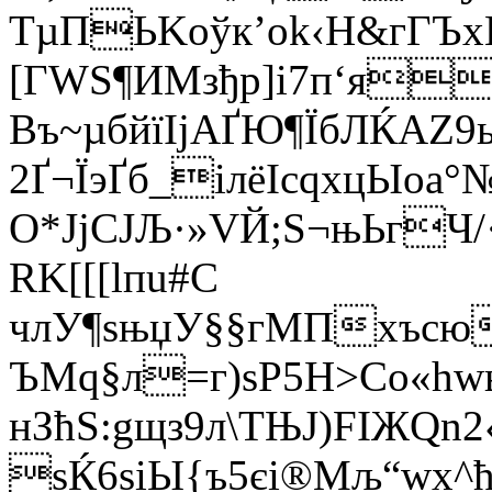
ТµПЬKoўк’оk‹Н&гГЪ
[ГWS¶ИMзђр]i7п‘я
Въ~µбйїІјAҐЮ¶ЇбЛЌAZ9
2Ґ¬ЇэҐб_iлёIcqxцЫоa°
О*ЈjСЈЉ·»VЙ;S¬њЬгЧ
RK[[[lпu#С
члУ¶sњџУ§§гMПxъсю
ЪMq§л=г)ѕР5Н>Co«hwы
нЗћЅ:gщз9л\ТЊЈ)FIЖQn
ѕЌ6ѕiЫ{­ъ5єi®Мљ“wх