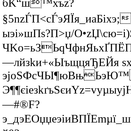
бK“ш™хъz?
§5nzЃП<сЃэЯЇя_иаБіхэ
ыэi»шПѕ?П>џ­/O•zЏ\сю=i
ЧKо=ьЗЬqЧфнЯьхҐПЁПз
—лйзkи+«ЫъщцяЂЕЙя sхх
эjoSФcЧЫ¶юBњЬэЮ™
Э¶¶єieзkґъЅєиYz=vуµыyj
—#®F?
э_дэEOџџеэiиВПЇEmµї_ш