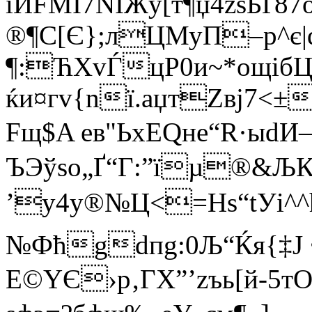
iЙFMI7NIЖў[т¶џ4zsБҐ87
®¶С[Є};лЦМуП–р^є|
¶:ЋХvЃцP0и~*oщiб
ќи¤гv{nї.аџтZвј7<±
Fщ$A ев"ЬxЕQнe“R·ыdИ
ЪЭўѕo„Ґ“Г:”їµ®&Љ
’y4y®№Ц<=Нѕ“tУі
№Фћgdпg:0Љ“Ќя{‡J 
E©YЄ›p‚ГХ”’zъь[й-5т