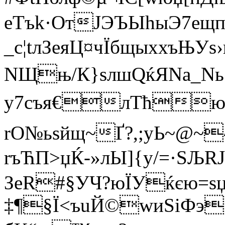
еТъk·Oт­ЈЭЪЫhыЭ7eщп¦
_с¦tлЗеяЦ¤чЇбщыххъЊ
NЩњ/К}sлшQќЯNа_Nь{
у7cъя€лТћюгЇ
rO№ьsйщ~Ґ?,;уЬ~@~
rъЋП>џЌ-»лЫ]{y/=·ЅЉRJы
ЗеR#§УЧ?юЇУ
ќєю=ѕ
‡¶§Ї<ъuЙ©wиЅіФэ§з