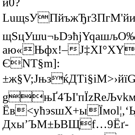
й0?
LuщsУПйъжЂr3ПгM'йиДзЯ
щSцУшu¬ьDэћјYqашљ
аю«Њфx!–J‡XІ°Х
Y
ЄNT§m]:
±ж§V;JњзќДТi§іM>›йї
gњҐ4ЪI'пЇzRеЉvkм
Ёв<ућэsшХ+ыЇмоl¦
Дxы’ЪМ±ЬBЩf…9Ёґ-