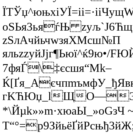
ЇТЎџ^юњхіУЇ=ii=·ііЧу
oSЬя3ья­ѓЊ zуљ`J6Ћщ?
zSлАчйьчwзяХМcш№П
яльzzуйJјг¶Ьюї^ќ9ю•/
7фяЃ\‡єсшя“Mk–
Ќ[Ґя_АєчпmъмфУ_ђЯв
гKЋЮџ_lЩО—
*\Йµk»»m·хюaЫ_»oGзЧ
Т“°=p9ЗйьёҐйРcњђ3й