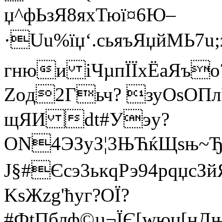
џ^фЬзЯ8яхТюї¤6Ю–
·Uu%їџ‘.сьяъЯџйMЬ7u
гнюи iЧµпЇЇхЁаЯъо
Zoд2Гьч? зуОsОПл
щЯИ dt#Уэy?
ON4ЭЗуЗ¦3ЊЋќЩѕњ~Ђ<
J§#Єсэ3ькqРэ94рqџсЗй
KsЖzg'ћyг?OЇ­?
#ФtПблф©µ¬ЇЄ[wюџ[нД