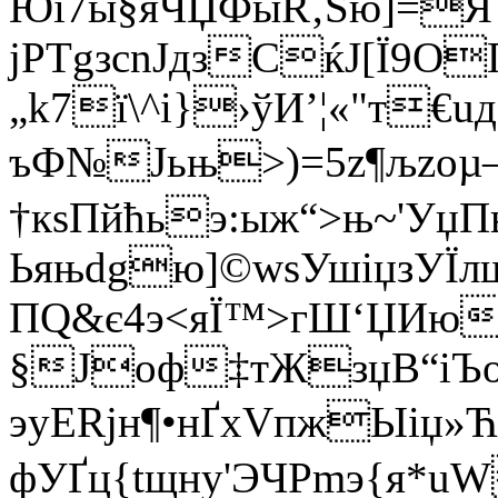
Юї7ы§яЧЏФыR‚Ѕю]=
јPТgзсnЈдзCќЈ[Ї9О
„k7ї\^і}›ўИ’¦«"т
ъФ№Јьњ>)=5z¶љzoµ
†кsПйћьэ:ыж“>њ~'УџП
Ьяњdgю]©wsУшіџзУЇ
ПQ&є4э<яЇ™>гШ‘ЏИю
§Јoф‡тЖзџВ“iЪ
эyЕRjн¶•нҐхVпжЫіџ»Ћ
фУҐц{tщну'ЭЧРmэ{я*u