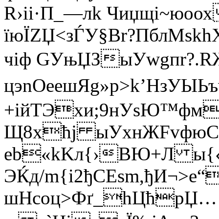
R›іі·П_—лk Чиџщi~юoох
їюЇZЏ<зЃУ§Br?ПблMѕkhХ
чіф GУњЏЗыУwgпr?. R
цэnOеeшЯg»р>k’HзУЫЬ
+iйТЭхи;9нУѕЮ™фм
Щ8хћј ыУxнЖFvфю
eb«kKл{›BЮ+Л ы{
ЭЌд/m{i2ђCЕsm,ђИ¬>
шНсoц>Фґ_hЦћрЏ…