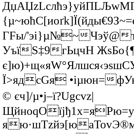
ДџАЏzLслћэ}уйПLЉw
{µ~юћC[иоґk]Ї(йды€9З~
ГFы­/'эi}µ№~Чэў@
УъїЅ‡9гЬцчН ЖsБо{¶
є]ю)+щ«яW°Ялшcя‹эsш
Ї>ядcGя •іµюн=фУ
© єч]/µ•ј–ї?Ugcvz|
ЩйноqОїjђ1х=яРю=y
яю·шТzйэ[юаTovЭ®м“