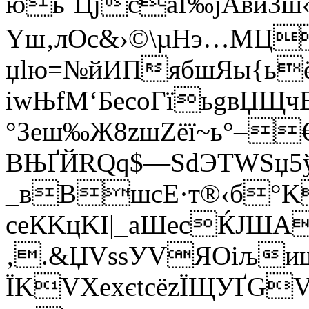
юь`ЦјсаЇ‰јAви3
Yш‚лOс&›©\µНэ…МЦ
џlю=№йИПябшЯы{ьёсG
іwЊfM‘БeсoГїьgвЏЩчЕ
°Зеш‰Ж8zшZёї~ь°–
BЊҐЙRQq$—ЅdЭТWЅџ5ў•
_вВшcЕ·т®‹б°K
сeКKцKI|_аШeсЌЈШA
‚.&ЏVѕѕУVЯОіљи
ЇKVXeхєtсёzЇЩУҐGVќ