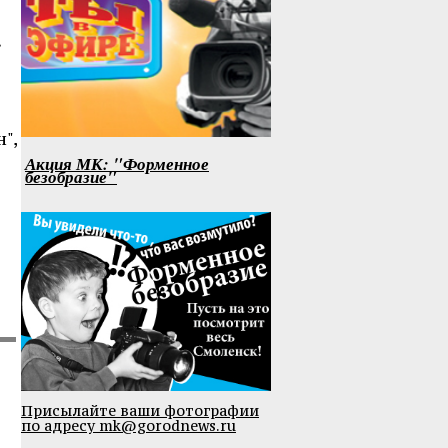
е
",
Акция МК: "Форменное
безобразие"
Присылайте ваши фотографии
по адресу mk@gorodnews.ru