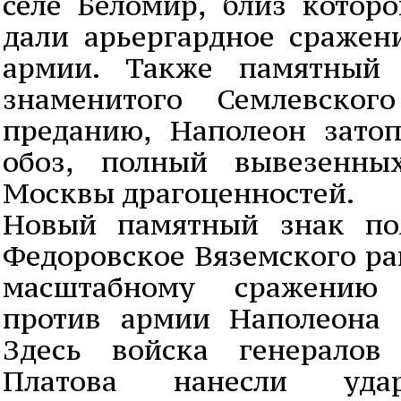
селе Беломир, близ которо
дали арьергардное сражен
армии. Также памятный 
знаменитого Семлевског
преданию, Наполеон затоп
обоз, полный вывезенны
Москвы драгоценностей.
Новый памятный знак по
Федоровское Вяземского ра
масштабному сражению
против армии Наполеона 
Здесь войска генералов
Платова нанесли уд