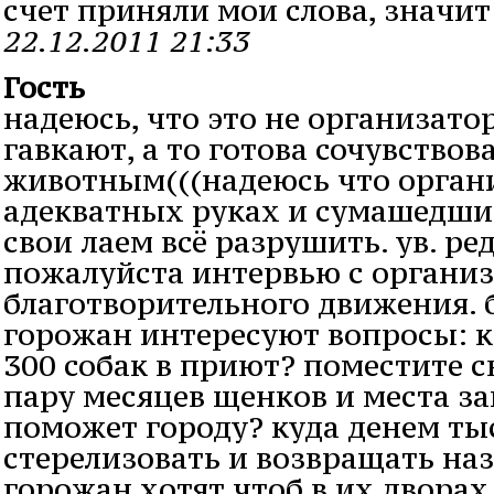
счет приняли мои слова, значит 
22.12.2011 21:33
Гость
надеюсь, что это не организато
гавкают, а то готова сочувство
животным(((надеюсь что орган
адекватных руках и сумашедшие
свои лаем всё разрушить. ув. ре
пожалуйста интервью с органи
благотворительного движения. 
горожан интересуют вопросы: к
300 собак в приют? поместите 
пару месяцев щенков и места за
поможет городу? куда денем ты
стерелизовать и возвращать на
горожан хотят чтоб в их дворах