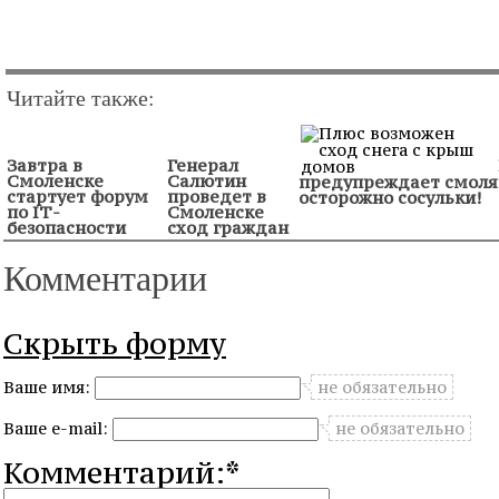
Читайте также:
Завтра в
Генерал
Смоленске
Салютин
предупреждает смоля
стартует форум
проведет в
осторожно сосульки!
по IТ-
Смоленске
безопасности
сход граждан
Комментарии
Скрыть форму
Ваше имя:
не обязательно
Ваше e-mail:
не обязательно
Комментарий:*