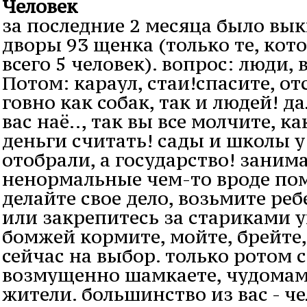
Человек
за последние 2 месяца было вык
дворы 93 щенка (только те, ко
всего 5 человек). вопрос: люди, 
Потом: караул, стаи!спасите, от
говно как собак, так и людей! да
вас наё.., так вы все молчите, к
деньги считать! сады и школы у
отобрали, а государство! зани
ненормальные чем-то вроде по
делайте свое дело, возьмите ре
или закрепитесь за стариками 
бомжей кормите, мойте, брейте, 
сейчас на выбор. только ротом 
возмущенно шамкаете, чудома
жители. большинство из вас - ч