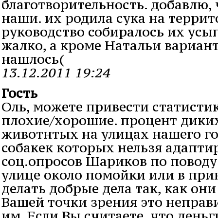
благотворительность. добавлю,
наши. их родила сука на террит
руководство собиралось их усып
жалко, а кроме Натальи вариант
нашлось(
13.12.2011 19:24
Гость
Оль, можете привести статисти
плохие/хорошие. процент дик
животнтых на улицах нашего г
собакек которых нельзя адапти
соц.опросов Шариков по поводу 
улице около помойки или в пр
делать добрые дела так, как он
Вашей точки зрения это неправ
им. Если Вы считаете, что день