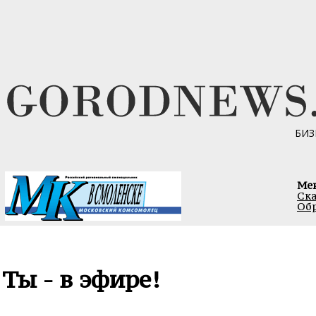
БИЗ
Ме
Ска
Обр
Ты - в эфире!