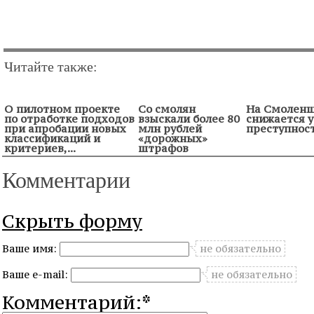
Читайте также:
О пилотном проекте
Со смолян
На Смолен
по отработке подходов
взыскали более 80
снижается 
при апробации новых
млн рублей
преступнос
классификаций и
«дорожных»
критериев,...
штрафов
Комментарии
Скрыть форму
Ваше имя:
не обязательно
Ваше e-mail:
не обязательно
Комментарий:*