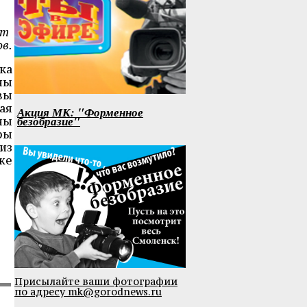
ют
в.
ка
ны
вы
ая
Акция МК: "Форменное
безобразие"
ны
ры
из
же
Присылайте ваши фотографии
по адресу mk@gorodnews.ru