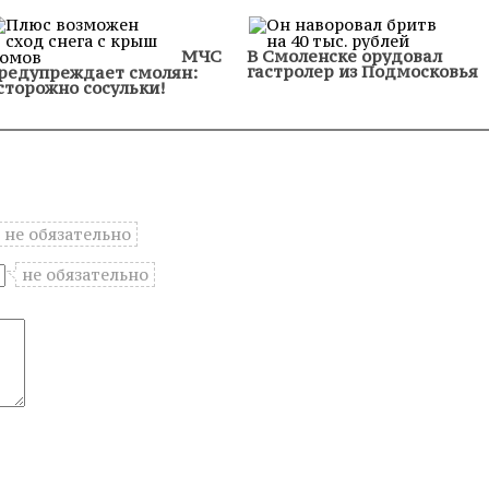
МЧС
В Смоленске орудовал
гастролер из Подмосковья
редупреждает смолян:
сторожно сосульки!
не обязательно
не обязательно