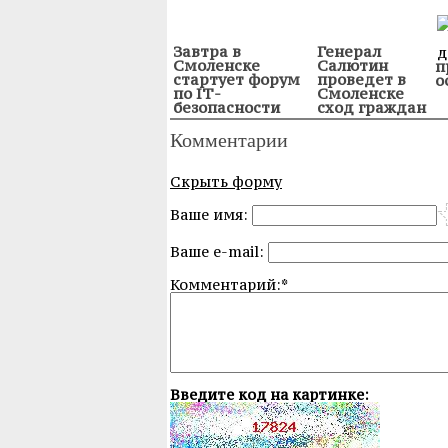
Завтра в
Генерал
Смоленске
Салютин
п
стартует форум
проведет в
о
по IТ-
Смоленске
безопасности
сход граждан
Комментарии
Скрыть форму
Ваше имя:
Ваше e-mail:
Комментарий:*
Введите код на картинке: