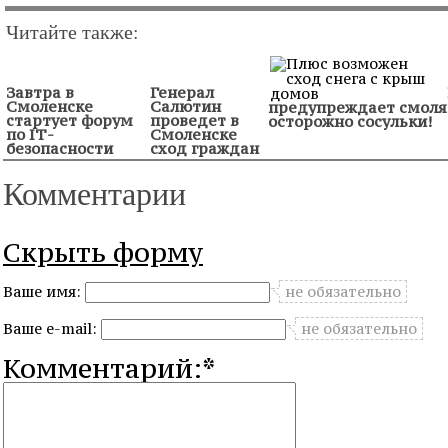
Читайте также:
Завтра в
Генерал
Смоленске
Салютин
предупреждает смоля
стартует форум
проведет в
осторожно сосульки!
по IТ-
Смоленске
безопасности
сход граждан
Комментарии
Скрыть форму
Ваше имя:
не обязательно
Ваше e-mail:
не обязательно
Комментарий:*