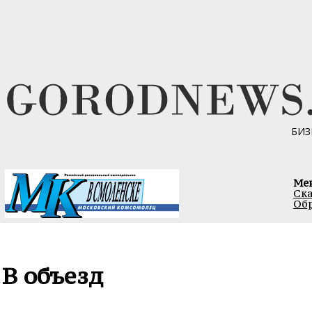
БИЗ
Ме
Ска
Обр
В объезд