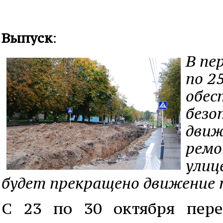
Выпуск
:
В пе
по 2
обес
безо
движ
ремо
улиц
будет прекращено движение
С 23 по 30 октября пере