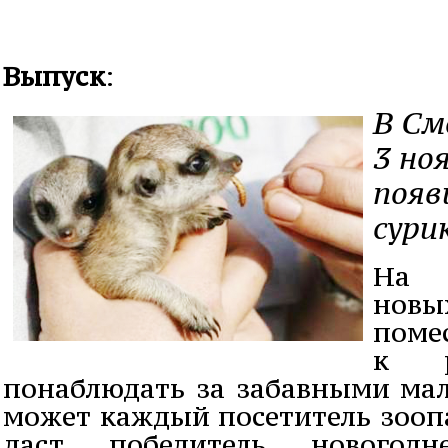
Выпуск
:
В См
3 но
появ
сури
На 
новы
пом
к р
понаблюдать за забавными ма
может каждый посетитель зооп
даст победитель новогод