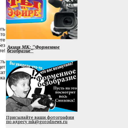
ять
то
ете
без
Акция МК: "Форменное
безобразие"
те!
сть
дет
ат
ика
Присылайте ваши фотографии
по адресу mk@gorodnews.ru