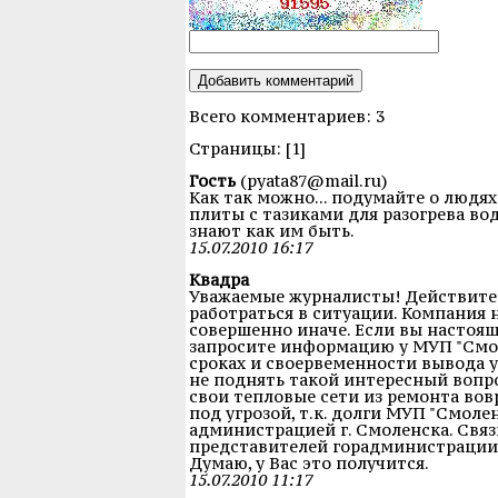
Всего комментариев: 3
Cтраницы: [1]
Гость
(pyata87@mail.ru)
Как так можно... подумайте о людях!
плиты с тазиками для разогрева вод
знают как им быть.
15.07.2010 16:17
Квадра
Уважаемые журналисты! Действитель
работраться в ситуации. Компания 
совершенно иначе. Если вы настоящ
запросите информацию у МУП "Смол
сроках и своервеменности вывода у
не поднять такой интересный вопро
свои тепловые сети из ремонта в
под угрозой, т.к. долги МУП "Смоле
администрацией г. Смоленска. Связ
представителей горадминистрации.
Думаю, у Вас это получится.
15.07.2010 11:17