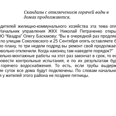
Скандалы с отключением горячей воды в
домах продолжаются.
дителей жилищно-коммунального хозяйства эта тема оп
Начальник управления ЖКХ Николай Петраченко откры
О “Квадра” Олегу Баскакову: “Вы в очередной раз продля
по улицам Соколовского и 25 Сентября опять оставляете 
по плану, то три недели подряд вы ремонт свой продолжае
овольно отключили. Когда наконец там наведете порядок?”
ельно-монтажные работы на этот раз закончат в срок, то е
ровести контрольные испытания, и по их результатам бу
горячего водоснабжения. То есть, если трубы выдерж
ие суток все дома будут подключены. По словам начальн
я у жителей этого района не позднее пятницы.