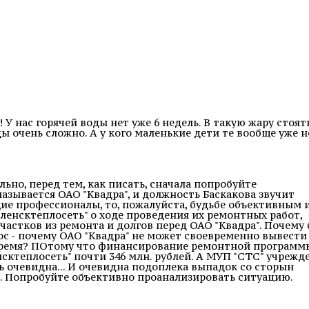
 У нас горячей воды нет уже 6 недель. В такую жару стоят
ы очень сложно. А у кого маленькие дети те вообще уже н
но, перед тем, как писать, сначала попробуйте
называется ОАО "Квадра", и должность Баскакова звучит
ие профессионалы, то, пожалуйста, будьбе объективным 
енсктеплосеть" о ходе проведения их ремонтных работ,
частков из ремонта и долгов перед ОАО "Квадра". Почему
с - почему ОАО "Квадра" не может своевременно вывести
овремя? ПОтому что финансирование ремонтной программ
нсктеплосеть" почти 346 млн. рублей. А МУП "СТС" учрежд
ь очевидна... И очевидна подоплека выпадок со сторын
 Попробуйте объективно проанализировать ситуацию.