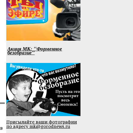
Акция МК: "Форменное
безобразие"
Присылайте ваши фотографии
по адресу mk@gorodnews.ru
в