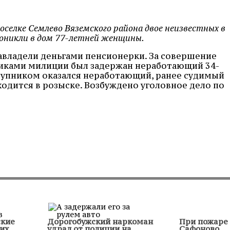
поселке Семлево Вяземского района двое неизвестных в
проникли в дом 77-летней женщины.
авладели деньгами пенсионерки. За совершение
никами милиции был задержан неработающий 34-
тупником оказался неработающий, ранее судимый
одится в розыске. Возбуждено уголовное дело по
ские
Дорогобужский наркоман
При пожаре 
их
удрал от полиции на
Сафоново