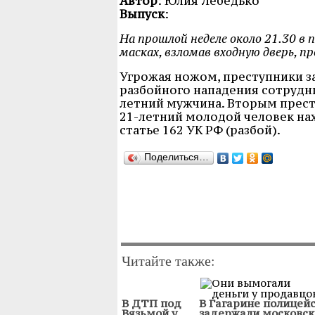
Автор
: Юлия Лебедько
Выпуск
:
На прошлой неделе около 21.30 в 
масках, взломав входную дверь, 
Угрожая ножом, преступники з
разбойного нападения сотруд
летний мужчина. Вторым прес
21-летний молодой человек нах
статье 162 УК РФ (разбой).
Поделиться…
Читайте также:
В ДТП под
В Гагарине полицей
Вязьмой у
задержали московск