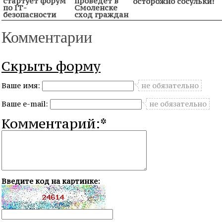
стартует форум
проведет в
осторожно сосульки!
по IТ-
Смоленске
безопасности
сход граждан
Комментарии
Скрыть форму
Ваше имя:
не обязательно
Ваше e-mail:
не обязательно
Комментарий:*
Введите код на картинке: