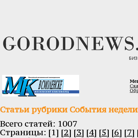
БИЗ
Ме
Ска
Обр
Статьи рубрики События недели
Всего статей: 1007
Cтраницы: [1]
[2]
[3]
[4]
[5]
[6]
[7]