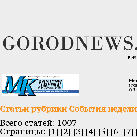
БИЗ
Ме
Ска
Обр
Статьи рубрики События недели
Всего статей: 1007
Cтраницы:
[1]
[2]
[3]
[4]
[5]
[6]
[7]