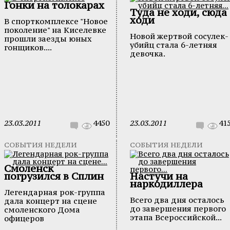
Гонки на толокарах
Туда не ходи, сюда
ходи
В спорткомплексе "Новое
поколение" на Киселевке
Новой жертвой сосулек-
прошли заезды юных
убийц стала 6-летняя
гонщиков....
девочка.
23.03.2011
4450
23.03.2011
41
СОБЫТИЯ НЕДЕЛИ
СОБЫТИЯ НЕДЕЛИ
Смоленск
погрузился в Сплин
Настучи на
наркодиллера
Легендарная рок-группа
Всего два дня осталось
дала концерт на сцене
до завершения первого
смоленского Дома
этапа Всероссийской...
офицеров