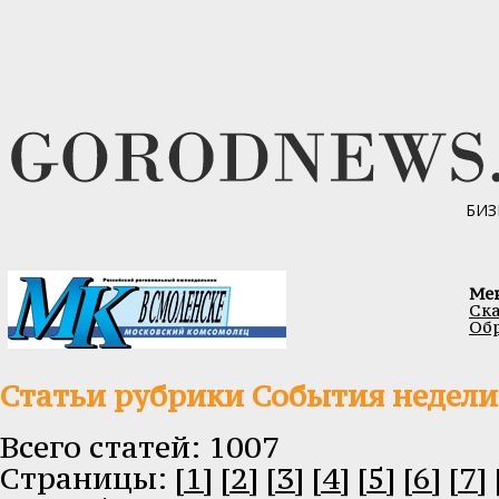
БИЗ
Ме
Ска
Обр
Статьи рубрики События недели
Всего статей: 1007
Cтраницы:
[1]
[2]
[3]
[4]
[5]
[6]
[7]