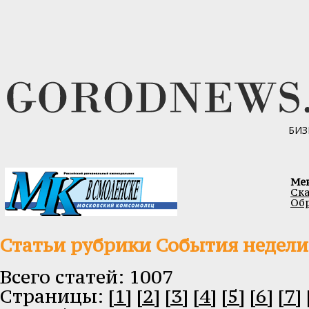
БИЗ
Ме
Ска
Обр
Статьи рубрики События недели
Всего статей: 1007
Cтраницы:
[1]
[2]
[3]
[4]
[5]
[6]
[7]