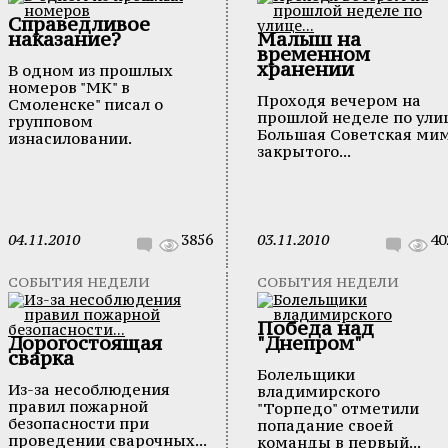
Справедливое
наказание?
Малыш на
временном
хранении
В одном из прошлых
номеров "МК" в
Проходя вечером на
Смоленске" писал о
прошлой неделе по ули
групповом
Большая Советская ми
изнасиловании.
закрытого...
04.11.2010
3856
03.11.2010
40
СОБЫТИЯ НЕДЕЛИ
СОБЫТИЯ НЕДЕЛИ
Победа над
Дорогостоящая
"Днепром"
сварка
Болельщики
Из-за несоблюдения
владимирского
правил пожарной
"Торпедо" отметили
безопасности при
попадание своей
проведении сварочных...
команды в первый...