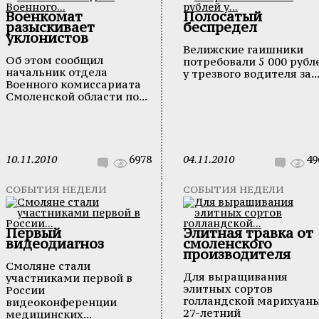
Военкомат
Полосатый
разыскивает
беспредел
уклонистов
Велижские гаишники
Об этом сообщил
потребовали 5 000 рубл
начальник отдела
у трезвого водителя за..
Военного комиссариата
Смоленской области по...
10.11.2010
6978
04.11.2010
49
СОБЫТИЯ НЕДЕЛИ
СОБЫТИЯ НЕДЕЛИ
Первый
Элитная травка от
видеодиагноз
смоленского
производителя
Смоляне стали
Для выращивания
участниками первой в
элитных сортов
России
голландской марихуан
видеоконференции
27-летний
медицинских...