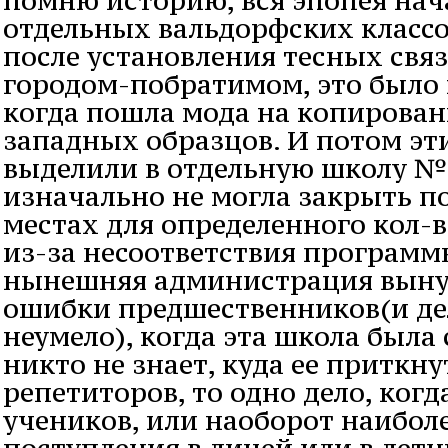
отдельных вальдорфских классо
после установления тесных свя
городом-побратимом, это было к
когда пошла мода на копировани
западных образцов. И потом эт
выделили в отдельную школу №
изначально не могла закрыть п
местах для определенного кол-
из-за несоответствия программ
нынешняя администрация выну
ошибки предшественников(и дел
неумело), когда эта школа была 
никто не знает, куда ее приткну
репетиторов, то одно дело, когд
учеников, или наоборот наибол
поступления в лицей или в лет