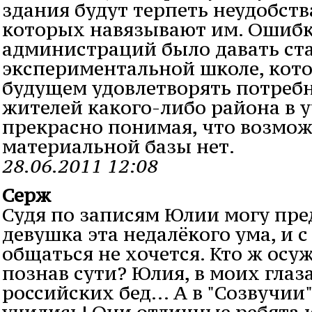
здания будут терпеть неудобст
которых навязывают им. Ошибк
администраций было давать ст
экспериментальной школе, кото
будущем удовлетворять потреб
жителей какого-либо района в 
прекрасно понимая, что возмож
материальной базы нет.
28.06.2011 12:08
Серж
Судя по записям Юлии могу пре
девушка эта недалёкого ума, и 
общаться не хочется. Кто ж осуж
познав сути? Юлия, в моих глаз
российских бед... А в "Созвучии
учились! Они отличные ребята и