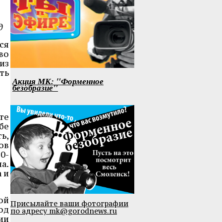
д
ся
во
из
ть
Акция МК: "Форменное
безобразие"
те
бе
ь,
ов
0-
а.
 и
ой
Присылайте ваши фотографии
од
по адресу mk@gorodnews.ru
ии