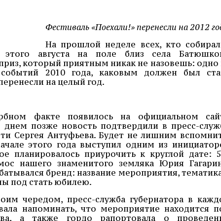
Фестиваль «Поехали!» перенесли на 2012 го
На прошлой неделе всех, кто собирал
 этого августа на поле близ села Батюшко
приз, который приятным никак не назовешь: одно 
событий 2010 года, каковым должен был ста
перенесли на целый год.
рбном факте появилось на официальном сай
, днем позже новость подтвердили в пресс-служ
ти Сергея Антуфьева. Будет не лишним вспомнит
начале этого года выступил одним из инициатор
ое планировалось приурочить к круглой дате: 5
мос нашего знаменитого земляка Юрия Гагарин
рабатывался бренд: название мероприятия, тематика
ы под стать юбилею.
воим чередом, пресс-служба губернатора в кажд
вала напоминать, что мероприятие находится п
ва, а также гордо рапортовала о проведен