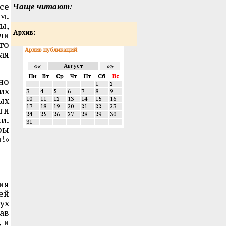
Чаще читают:
се
м.
ы,
Архив:
ли
го
Архив публикаций
ая
««
»»
Август
Пн
Вт
Ср
Чт
Пт
Сб
Вс
но
1
2
их
3
4
5
6
7
8
9
ых
10
11
12
13
14
15
16
17
18
19
20
21
22
23
ти
24
25
26
27
28
29
30
и.
31
ры
!»
ия
ей
ух
ав
 и