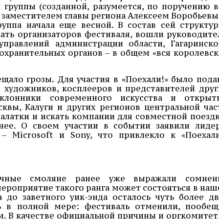
 группы (созданной, разумеется, по поручению в
 с заместителем главы региона Алексеем Воробьевы
руппа начала еще весной. В состав сей структур
ать организаторов фестиваля, вошли руководите
управлений администрации области, Гагаринско
охранительных органов – в общем «вся королевск
ещало грозы. Для участия в «Поехали!» было пода
 художников, косплееров и представителей друг
оклонники современного искусства и открыт
квы, Калуги и других регионов центральной час
палатки и искать компании для совместной поездк
анее. О своем участии в событии заявили лиде
– Microsoft и Sony, что привлекло к «Поехали
чные смоляне ранее уже выражали сомнен
мероприятие такого ранга может состояться в наш
а до заветного уик-энда осталось чуть более дв
сь в полной мере: фестиваль отменили, пообещ
. В качестве официальной причины и оргкомитет,