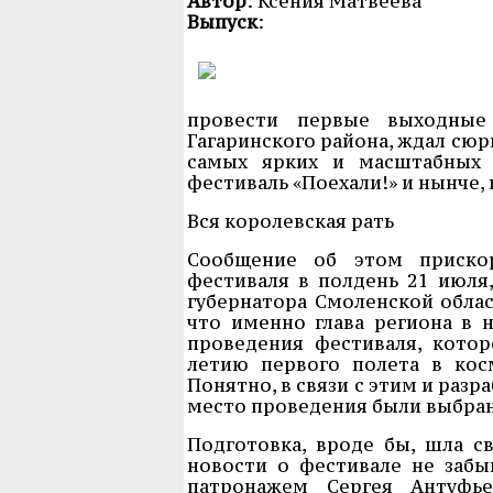
Автор
: Ксения Матвеева
Выпуск
:
провести первые выходные
Гагаринского района, ждал сюр
самых ярких и масштабных 
фестиваль «Поехали!» и нынче, 
Вся королевская рать
Сообщение об этом приско
фестиваля в полдень 21 июля
губернатора Смоленской облас
что именно глава региона в 
проведения фестиваля, котор
летию первого полета в кос
Понятно, в связи с этим и раз
место проведения были выбран
Подготовка, вроде бы, шла с
новости о фестивале не забы
патронажем Сергея Антуфье