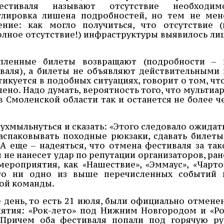
фестиваля называют отсутствие необходим
улировка лишена подробностей, но тем не мен
ние: как могло получиться, что отсутствие (
 полное отсутствие!) инфраструктуры выявилось ли
упленные билеты возвращают (подробности – 
валя), а билеты не объявляют действительными 
тикуется в подобных ситуациях, говорит о том, что
шено. Надо думать, вероятность того, что мультиар
в Смоленской области так и останется не более ч
 ухмыльнуться и сказать: «Этого следовало ожидать
аспаковывать походные рюкзаки, сдавать билеты
А еще – надеяться, что отмена фестиваля за так
 не нанесет удар по репутации организаторов, ран
ероприятия, как «Нашествие», «Эммаус», «Чарто
что ни одно из выше перечисленных событий 
ой команды.
е день, то есть 21 июля, были официально отмене
ятия: «Рок-лето» под Нижним Новгородом и «Ро
 Причем оба фестиваля попали под горячую ру