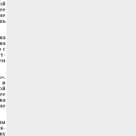
ой
ее
не
шь
на
на
 с
т-
ем
».
 и
ой
ее
ва
не
ны
к-
ку