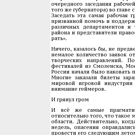
очередного заседания рабочей
того же губернатора) во главе
Заседать эта самая рабочая г
призванной помочь и поддерж
различных департаментов и 
района и представители право
рать».
Ничего, казалось бы, не предв
немалое количество заявок от
творческих направлений. П
фестивалей из Смоленска, Мос
России начали было паковать 
Многие заказали билеты зар
мировой игровой индустрии 
внимание геймеров.
И грянул гром
И всё же самые прагмати
относительно того, что такое 
области. Действительно, когд
недель, опасения оправдали
провести его следующим летом