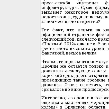
пресс-служба «патрона» 
инфраструктуры. Сухая форм
вызывает некоторое недоуме
недостаток, а, судя по всему,
за полмесяца до открытия?
Тот факт, что деньги за к
официальной страничке фести
следующий год, как часто прак
«Поехали!-2012» еще не всё ре
фест самого высокого уровня 
фантазией, весьма велика.
Что же, теперь скептики могут
Прочим же остается только р
дожидаться следующего лета. 
короткий срок до его открытия
проводивших такие громкие м
дюжина». Стоит отметить, 
срывалось по вине продюсерск
Интересно, что ровно в тот ж
еще два аналогичных меропри
холмы» в Брянской области.