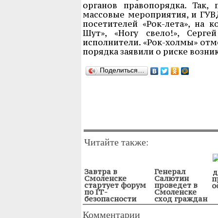
органов правопорядка. Так,
массовые мероприятия, и ГУВД
посетителей «Рок-лета», на 
Шут», «Ногу свело!», Серг
исполнители. «Рок-холмы» от
порядка заявили о риске возни
Поделиться…
Читайте также:
Завтра в
Генерал
Смоленске
Салютин
п
стартует форум
проведет в
о
по IТ-
Смоленске
безопасности
сход граждан
Комментарии