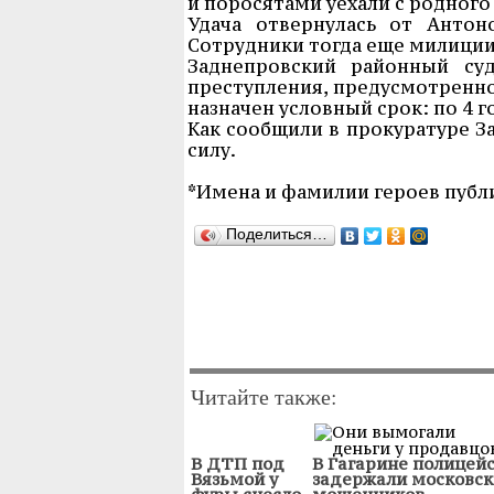
и поросятами уехали с родного 
Удача отвернулась от Антон
Сотрудники тогда еще милиции 
Заднепровский районный су
преступления, предусмотренног
назначен условный срок: по 4 г
Как сообщили в прокуратуре З
силу.
*Имена и фамилии героев публ
Поделиться…
Читайте также:
В ДТП под
В Гагарине полицей
Вязьмой у
задержали московск