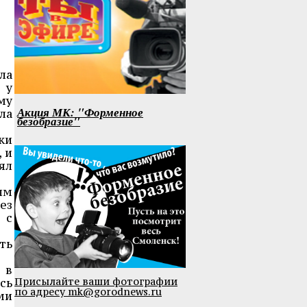
ла
 у
му
Акция МК: "Форменное
ла
безобразие"
ки
 и
ял
им
ез
 с
ть
 в
Присылайте ваши фотографии
сь
по адресу mk@gorodnews.ru
ми