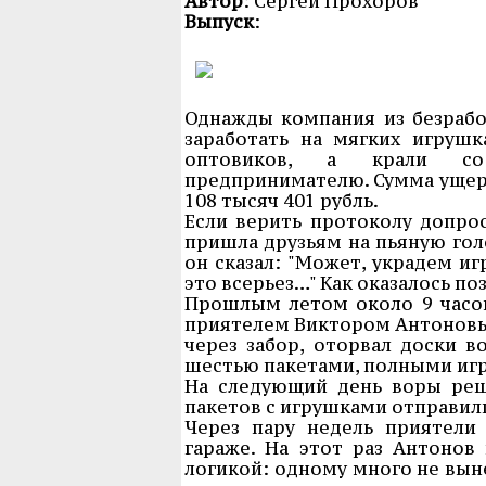
Автор
: Сергей Прохоров
Выпуск
:
Однажды компания из безрабо
заработать на мягких игруш
оптовиков, а крали со 
предпринимателю. Сумма ущерб
108 тысяч 401 рубль.
Если верить протоколу допрос
пришла друзьям на пьяную гол
он сказал: "Может, украдем иг
это всерьез…" Как оказалось п
Прошлым летом около 9 часо
приятелем Виктором Антоновым
через забор, оторвал доски в
шестью пакетами, полными игр
На следующий день воры реш
пакетов с игрушками отправили
Через пару недель приятели
гараже. На этот раз Антонов 
логикой: одному много не выне