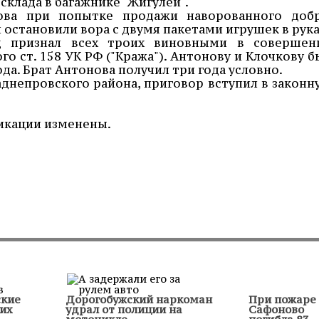
склада в багажнике "Жигулей".
ова при попытке продажи наворованного добр
остановили вора с двумя пакетами игрушек в рука
д признал всех троих виновными в совершен
о ст. 158 УК РФ ("Кража"). Антонову и Клочкову б
ода. Брат Антонова получил три года условно.
аднепровского района, приговор вступил в законн
икации изменены.
ские
Дорогобужский наркоман
При пожаре 
их
удрал от полиции на
Сафоново