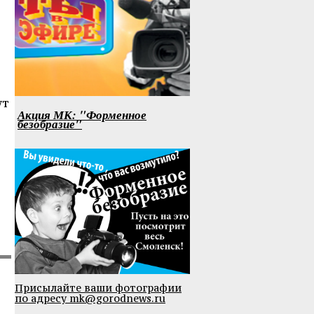
ут
Акция МК: "Форменное
безобразие"
Присылайте ваши фотографии
по адресу mk@gorodnews.ru