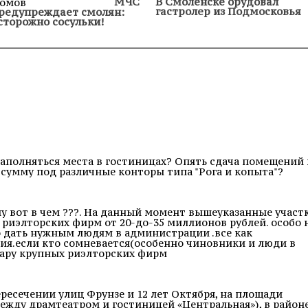
МЧС
В Смоленске орудовал
гастролер из Подмосковья
редупреждает смолян:
сторожно сосульки!
заполняться места в гостиницах? Опять сдача помещений 
" сумму под различные конторы типа "Рога и копыта"?
му вот в чем ???. На данный момент вышеуказанные участ
риэлторских фирм от 20-до-35 миллионов рублей. особо 
о дать нужным людям в администрации .все как
ция.если кто сомневается(особенно чиновники и люди в
пару крупных риэлторских фирм
ресечении улиц Фрунзе и 12 лет Октября, на площади
ежду драмтеатром и гостиницей «Центральная»), в район