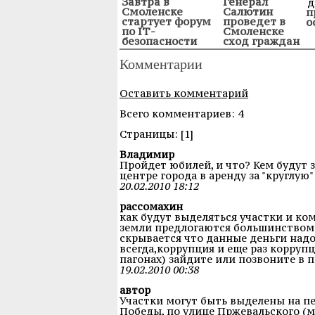
Завтра в
Генерал
Смоленске
Салютин
п
стартует форум
проведет в
о
по IТ-
Смоленске
безопасности
сход граждан
Комментарии
Оставить комментарий
Всего комментариев: 4
Cтраницы: [1]
Владимир
Пройдет юбилей, и что? Кем будут 
центре города в аренду за "круглую
20.02.2010 18:12
рассомахин
как будут выделяться участки и ко
земли предлогаются большинством 
скрывается что данные деньги над
всегда,коррупция и еще раз корруп
пагонах) зайдите или позвоните в 
19.02.2010 00:38
автор
Участки могут быть выделены на пе
Победы, по улице Пржевальского (м