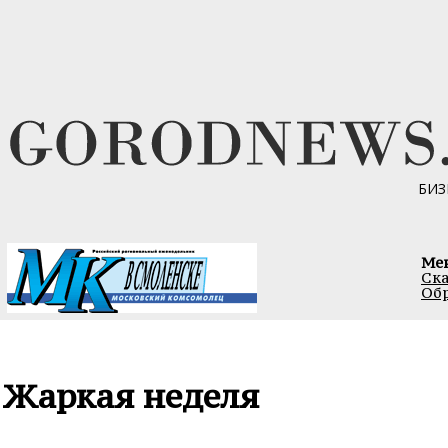
БИЗ
Ме
Ска
Обр
Жаркая неделя