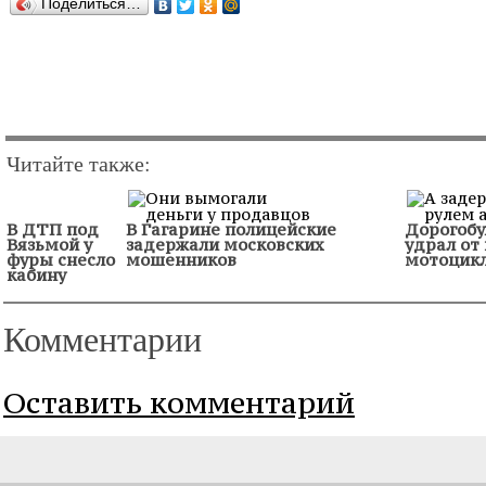
Поделиться…
Читайте также:
В ДТП под
В Гагарине полицейские
Дорогобу
Вязьмой у
задержали московских
удрал от
фуры снесло
мошенников
мотоцик
кабину
Комментарии
Оставить комментарий