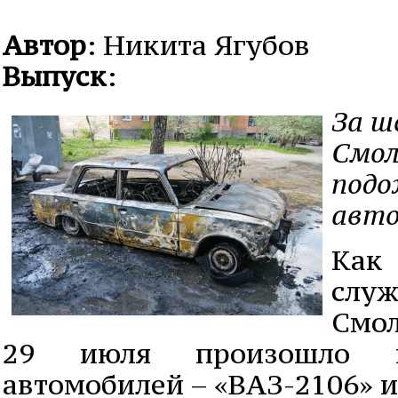
Автор
: Никита Ягубов
Выпуск
:
За ш
Смол
подо
авто
Как
слу
Смо
29 июля произошло в
автомобилей – «ВАЗ-2106» и