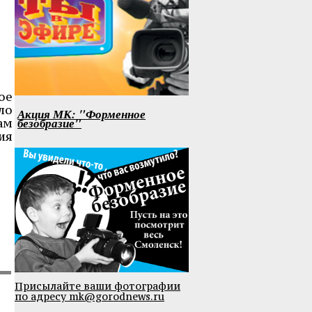
ое
ло
Акция МК: "Форменное
безобразие"
ам
ия
Присылайте ваши фотографии
по адресу mk@gorodnews.ru