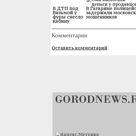
В ДТП под
В Гагарине полицей
Вязьмой у
задержали московск
фуры снесло
мошенников
кабину
Комментарии
Оставить комментарий