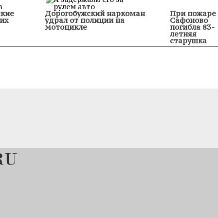
ские
Дорогобужский наркоман
При пожаре 
их
удрал от полиции на
Сафоново
мотоцикле
погибла 83-
летняя
старушка