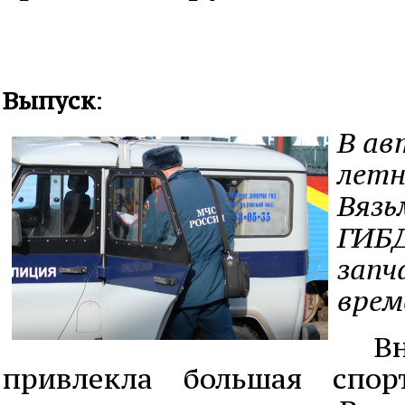
Выпуск
:
В ав
летн
Вязь
ГИБД
запч
врем
Вни
привлекла большая спор