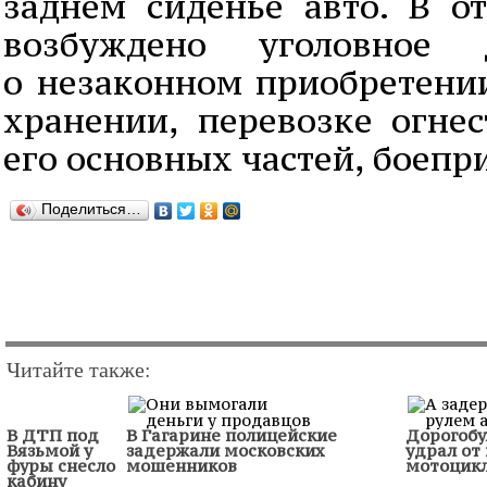
заднем сиденье авто. В 
возбуждено уголовное
о незаконном приобретении
хранении, перевозке огнес
его основных частей, боепр
Поделиться…
Читайте также:
В ДТП под
В Гагарине полицейские
Дорогобу
Вязьмой у
задержали московских
удрал от
фуры снесло
мошенников
мотоцик
кабину