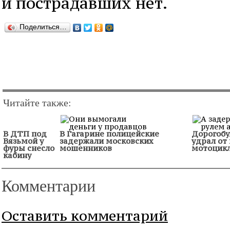
и пострадавших нет.
Поделиться…
Читайте также:
В ДТП под
В Гагарине полицейские
Дорогобу
Вязьмой у
задержали московских
удрал от
фуры снесло
мошенников
мотоцик
кабину
Комментарии
Оставить комментарий