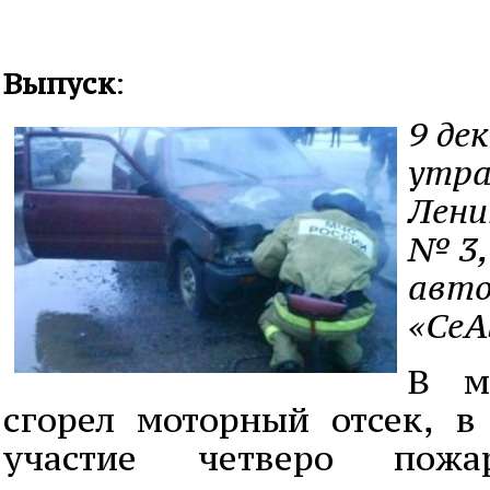
Выпуск
:
9 де
утра
Лени
№ 3,
авто
«СеА
В м
сгорел моторный отсек, 
участие четверо пожа