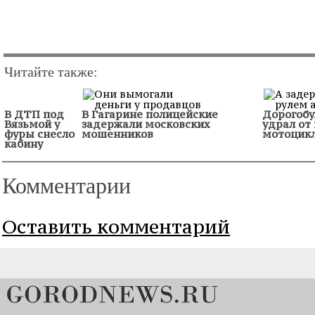
Читайте также:
В ДТП под
В Гагарине полицейские
Дорогобу
Вязьмой у
задержали московских
удрал от
фуры снесло
мошенников
мотоцик
кабину
Комментарии
Оставить комментарий