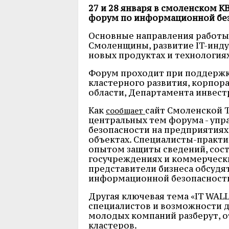
27 и 28 января в смоленском 
форум по информационной без
Основные направления работы
Смоленщины, развитие IT-инду
новых продуктах и технологиях
Форум проходит при поддержк
кластерного развития, корпор
области, Департамента инвест
Как
сайт Смоленской 
сообщает
центральных тем форума - уп
безопасности на предприятиях
объектах. Специалисты-практи
опытом защиты сведений, сос
госучреждениях и коммерчески
представители бизнеса обсудя
информационной безопасност
Другая ключевая тема «IT WAL
специалистов и возможности д
молодых компаний разберут, от
кластеров.