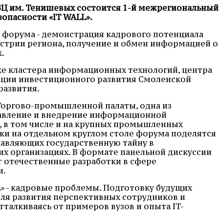
КВЦ им. Тенишевых состоится 1-й межрегиональный
опасности «IT WALL».
 форума - демонстрация кадрового потенциала
стрии региона, получение и обмен информацией о
.
е кластера информационных технологий, центра
ации инвестиционного развития Смоленской
развития.
Торгово-промышленной палаты, одна из
равление и внедрение информационной
, в том числе и на крупных промышленных
ки на отдельном круглом столе форума поделятся
тавляющих государственную тайну в
х организациях. В формате панельной дискуссии
т отечественные разработки в сфере
и.
L» - кадровые проблемы. Подготовку будущих
ля развития перспективных сотрудников и
талкиваясь от примеров вузов и опыта IT-