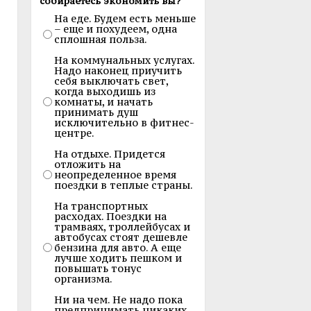
собираетесь экономить вы?
На еде. Будем есть меньше
– еще и похудеем, одна
сплошная польза.
На коммунальных услугах.
Надо наконец приучить
себя выключать свет,
когда выходишь из
комнаты, и начать
принимать душ
исключительно в фитнес-
центре.
На отдыхе. Придется
отложить на
неопределенное время
поездки в теплые страны.
На транспортных
расходах. Поездки на
трамваях, троллейбусах и
автобусах стоят дешевле
бензина для авто. А еще
лучше ходить пешком и
повышать тонус
организма.
Ни на чем. Не надо пока
предпринимать никаких