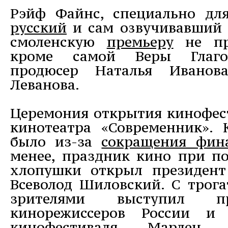
Рэйф Файнс, специально д
русский
и сам озвучивавший с
смоленскую
премьеру
не при
кроме самой Веры Глагол
продюсер Наталья Ивано
Леванова.
Церемония открытия кинофест
кинотеатра «Современник».
было из-за
сокращения фин
менее, праздник кино при 
хлопушки открыл президент
Всеволод Шиловский. С трога
зрителями выступил пр
кинорежиссеров России и 
кинофестиваля Марлен 