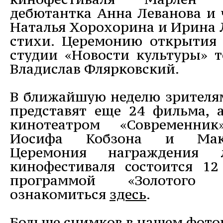
дебютантка Анна Леванова и
Наталья Хорохорина и Ирина 
стихи. Церемонию открытия 
студии «Новости культуры» т
Владислав Флярковский.
В ближайшую неделю зрителям
представят еще 24 фильма, 
кинотеатром «Современни
Иосифа Кобзона и Макс
Церемония награждения л
кинофестиваля состоится 12
программой «Золотого
ознакомиться
здесь
.
Больше снимков в нашем фото