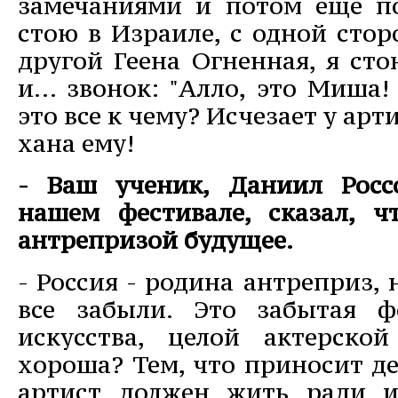
замечаниями и потом еще по
стою в Израиле, с одной стор
другой Геена Огненная, я сто
и... звонок: "Алло, это Миша! 
это все к чему? Исчезает у арт
хана ему!
- Ваш ученик, Даниил Росс
нашем фестивале, сказал, ч
антрепризой будущее.
- Россия - родина антреприз,
все забыли. Это забытая ф
искусства, целой актерско
хороша? Тем, что приносит де
артист должен жить ради и