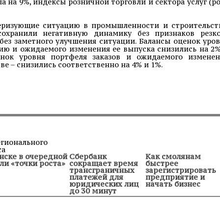
 на 9%, индексы розничной торговли и сектора услуг (р
теризующие ситуацию в промышленности и строительст
сохранили негативную динамику без признаков резко
 без заметного улучшения ситуации. Балансы оценок уро
ю и ожидаемого изменения ее выпуска снизились на 2
енок уровня портфеля заказов и ожидаемого изменен
ве – снизились соответственно на 4% и 1%.
нске в очередной
Сбербанк
Как смолянам
ли «точки роста»
сокращает время
быстрее
трансграничных
зарегистрировать
платежей для
предприятие и
юридических лиц
начать бизнес
до 30 минут