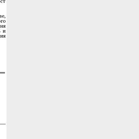
ост
ве,
го
вня
% и
ия