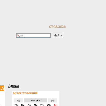
07.08.2026
Архив
КА
Архив публикаций
««
»»
Август
Пн
Вт
Ср
Чт
Пт
Сб
Вс