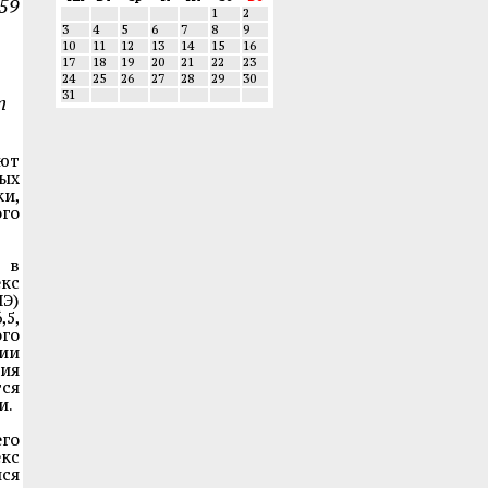
59
1
2
3
4
5
6
7
8
9
10
11
12
13
14
15
16
17
18
19
20
21
22
23
24
25
26
27
28
29
30
31
т
ют
ых
и,
го
 в
кс
Э)
5,
ого
ии
ция
тся
и.
его
екс
лся