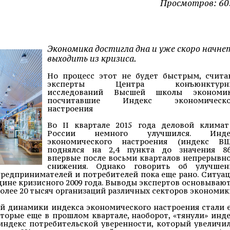
Просмотров: 60
Экономика достигла дна и уже скоро начне
выходить из кризиса.
Но процесс этот не будет быстрым, счита
эксперты Центра конъюнктурн
исследований Высшей школы экономик
посчитавшие Индекс экономическо
настроения
Во II квартале 2015 года деловой климат
России немного улучшился. Инде
экономического настроения (индекс ВШ
поднялся на 2,4 пункта до значения 86,
впервые после восьми кварталов непрерывн
снижения. Однако говорить об улучшен
редпринимателей и потребителей пока еще рано. Ситуа
едине кризисного 2009 года. Выводы экспертов основываю
олее 20 тысяч организаций различных секторов экономик
 динамики индекса экономического настроения стали 
торые еще в прошлом квартале, наоборот, «тянули» инд
: индекс потребительской уверенности, который увеличи