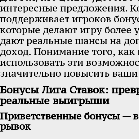
интересные предложения. К
поддерживает игроков бону
которые делают игру более 
дают реальные шансы на до
доход. Понимание того, как
использовать эти возможнос
значительно повысить ваши
Бонусы Лига Ставок: пре
реальные выигрыши
Приветственные бонусы — в
рывок