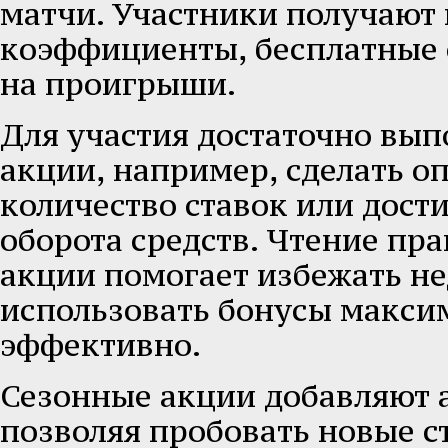
матчи. Участники получаю
коэффициенты, бесплатные 
на проигрыши.
Для участия достаточно вып
акции, например, сделать о
количество ставок или дос
оборота средств. Чтение пр
акции помогает избежать н
использовать бонусы макси
эффективно.
Сезонные акции добавляют 
позволяя пробовать новые с