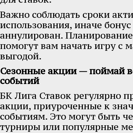
Важно соблюдать сроки акти
использования, иначе бонус
аннулирован. Планирование
помогут вам начать игру с 
выгодой.
Сезонные акции — поймай 
событий
БК Лига Ставок регулярно п
акции, приуроченные к зн
событиям. Это могут быть ч
турниры или популярные м