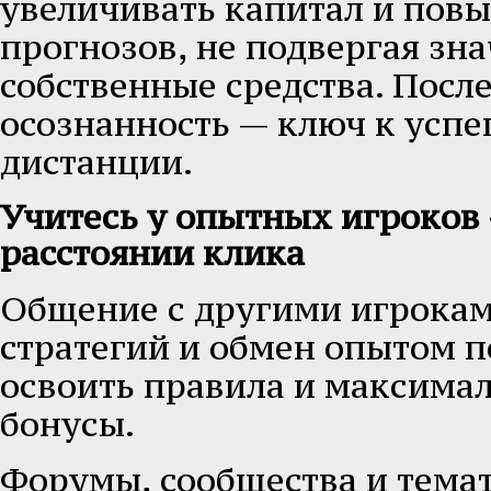
увеличивать капитал и повы
прогнозов, не подвергая зн
собственные средства. Посл
осознанность — ключ к успе
дистанции.
Учитесь у опытных игроков 
расстоянии клика
Общение с другими игрокам
стратегий и обмен опытом п
освоить правила и максима
бонусы.
Форумы, сообщества и темат