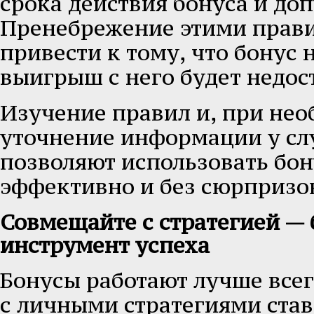
срока действия бонуса и до
Пренебрежение этими прав
привести к тому, что бонус 
выигрыш с него будет недос
Изучение правил и, при нео
уточнение информации у с
позволяют использовать бо
эффективно и без сюрпризо
Совмещайте с стратегией — 
инструмент успеха
Бонусы работают лучше всего
с личными стратегиями ста