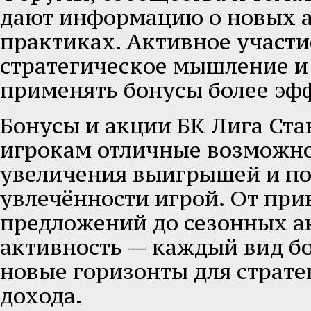
дают информацию о новых 
практиках. Активное участи
стратегическое мышление и
применять бонусы более эф
Бонусы и акции БК Лига Ста
игрокам отличные возможно
увеличения выигрышей и п
увлечённости игрой. От пр
предложений до сезонных ак
активность — каждый вид б
новые горизонты для страте
дохода.