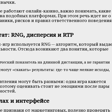
ивычки.
пе работают онлайн-казино, важно понимать, какие
а подобных платформах. При этом речь идет не о
ханики, рисков и правил ответственного поведения
тат: RNG, дисперсия и RTP
-игр используется RNG — алгоритм, который выда
ьности. Отсюда возникают два понятия, которые
ический показатель на длинной дистанции, а не гарантия
могут «скакать» результаты: где-то чаще мелкие исходы,
тления могут быть разными: одна игра кажется
 Поэтому оценивать стоит не эмоциями после пары
ностей.
илах и интерфейсе
 признаки от маркетинговых, полезно проверять