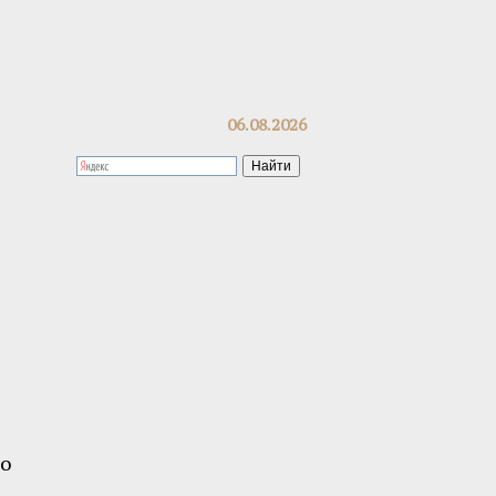
06.08.2026
то