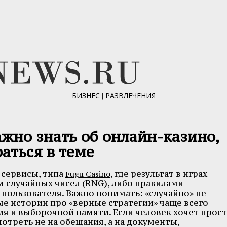
БИЗНЕС
|
РАЗВЛЕЧЕНИЯ
ажно знать об онлайн-казино,
аться в теме
 сервисы, типа
, где результат в играх
Fugu Сasino
 случайных чисел (RNG), либо правилами
пользователя. Важно понимать: «случайно» не
бые истории про «верные стратегии» чаще всего
я и выборочной памяти. Если человек хочет прос
мотреть не на обещания, а на документы,