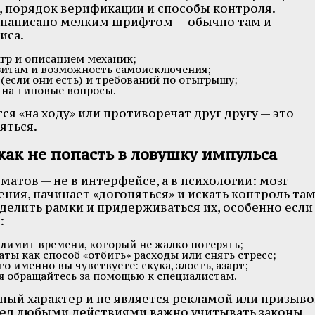
, порядок верификации и способы контроля.
о написано мелким шрифтом — обычно там и
иса.
игр и описанием механик;
зитам и возможность самоисключения;
(если они есть) и требований по отыгрышу;
 на типовые вопросы.
я «на ходу» или противоречат друг другу — это
яться.
как не попасть в ловушку импульса
атов — не в интерфейсе, а в психологии: мозг
ния, начинает «догоняться» и искать контроль там
еделить рамки и придерживаться их, особенно если
:
лимит времени, который не жалко потерять;
ты как способ «отбить» расходы или снять стресс;
о именно вы чувствуете: скука, злость, азарт;
я обращайтесь за помощью к специалистам.
ный характер и не является рекламой или призыв
еред любыми действиями важно учитывать законы