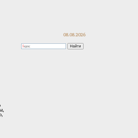
08.08.2026
о
ы,
о,