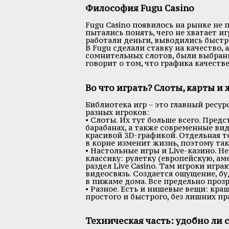
Философия Fugu Casino
Fugu Casino появилось на рынке не 
пытались понять, чего не хватает 
работали деньги, выводились быст
В Fugu сделали ставку на качество, 
сомнительных слотов, были выбраны 
говорит о том, что графика качеств
Во что играть? Слоты, карты и
Библиотека игр – это главный ресур
разных игроков:
•
Слоты. Их тут больше всего. Предс
барабанах, а также современные ви
красивой 3D-графикой. Отдельная т
в корне изменит жизнь, поэтому та
•
Настольные игры и Live-казино. Н
классику: рулетку (европейскую, а
раздел Live Casino. Там игроки игр
видеосвязь. Создается ощущение, бу
в пижаме дома. Все предельно прозр
•
Разное. Есть и нишевые вещи: краш
простого и быстрого, без лишних пр
Техническая часть: удобно ли 