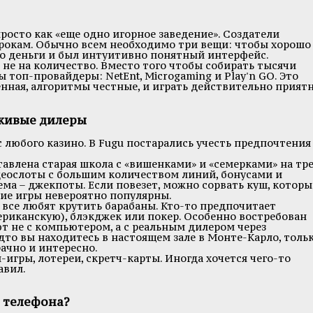
просто как «еще одно игорное заведение». Создатели
игрокам. Обычно всем необходимо три вещи: чтобы хорошо
ро деньги и был интуитивно понятный интерфейс.
а не на количество. Вместо того чтобы собирать тысячи
топ-провайдеры: NetEnt, Microgaming и Play'n GO. Это
енная, алгоритмы честные, и играть действительно приятн
 живые дилеры
с любого казино. В Fugu постарались учесть предпочтения
тавлена старая школа с «вишенками» и «семерками» на тр
деослоты с большим количеством линий, бонусами и
ема – джекпоты. Если повезет, можно сорвать куш, котор
кие игры невероятно популярны.
е все любят крутить барабаны. Кто-то предпочитает
мериканскую), блэкджек или покер. Особенно востребован
ают не с компьютером, а с реальным дилером через
дто вы находитесь в настоящем зале в Монте-Карло, толь
ачно и интересно.
-игры, лотереи, скретч-карты. Иногда хочется чего-то
авил.
с телефона?