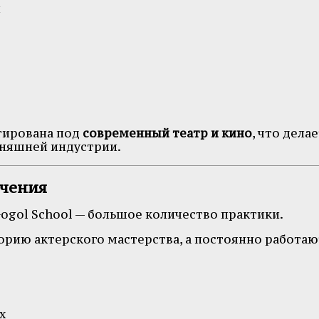
и
тирована под
современный театр и кино
, что дела
дняшней индустрии.
учения
ogol School — большое количество практики.
орию актерского мастерства, а постоянно работаю
х