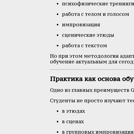
психофизические тренинг
работа с телом и голосом
импровизация
сценические этюды
работа с текстом
Но при этом методология адап
обучение актуальным для сего
Практика как основа об
Одно из главных преимуществ G
Студенты не просто изучают те
в этюдах
в сценах
в групповых импровизация