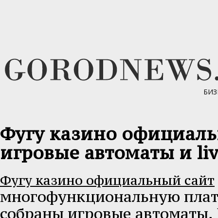
БИЗ
Фугу казино официаль
игровые автоматы и li
Фугу казино официальный сайт
многофункциональную плат
собраны игровые автоматы, 