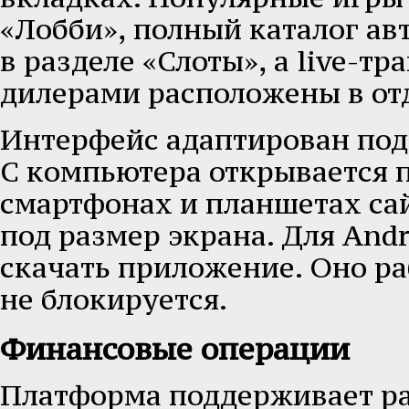
«Лобби», полный каталог ав
в разделе «Слоты», а live-тр
дилерами расположены в от
Интерфейс адаптирован под
С компьютера открывается п
смартфонах и планшетах са
под размер экрана. Для And
скачать приложение. Оно ра
не блокируется.
Финансовые операции
Платформа поддерживает р