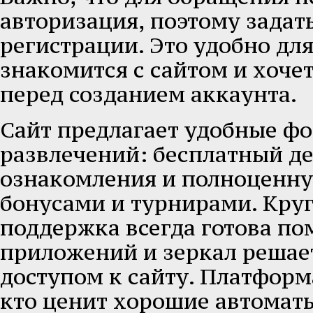
авторизация, поэтому задат
регистрации. Это удобно для
знакомится с сайтом и хоче
перед созданием аккаунта.
Сайт предлагает удобные ф
развлечений: бесплатный д
ознакомления и полноценную
бонусами и турнирами. Кру
поддержка всегда готова по
приложений и зеркал решае
доступом к сайту. Платформа
кто ценит хорошие автомат