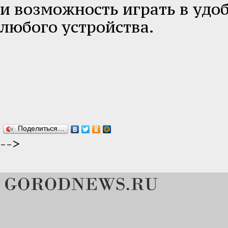
и возможность играть в удо
любого устройства.
Поделиться…
-->