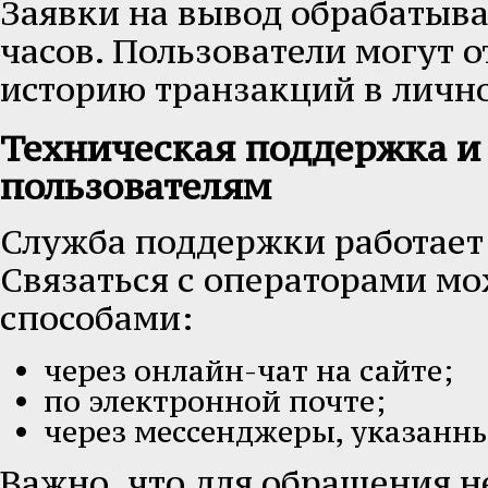
Заявки на вывод обрабатыва
часов. Пользователи могут 
историю транзакций в личн
Техническая поддержка 
пользователям
Служба поддержки работает
Связаться с операторами м
способами:
через онлайн-чат на сайте;
по электронной почте;
через мессенджеры, указанны
Важно, что для обращения н