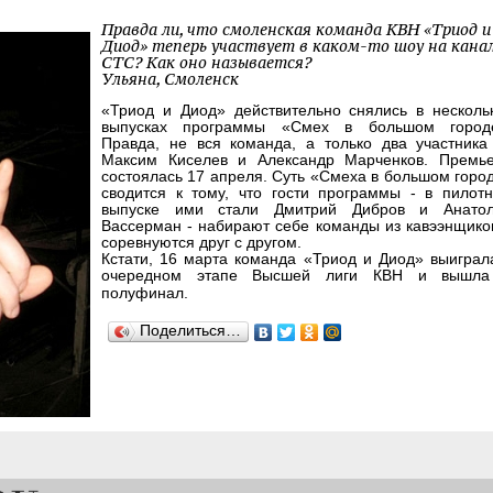
Правда ли, что смоленская команда КВН «Триод и
Диод» теперь участвует в каком-то шоу на кана
СТС? Как оно называется?
Ульяна, Смоленск
«Триод и Диод» действительно снялись в несколь
выпусках программы «Смех в большом город
Правда, не вся команда, а только два участник
Максим Киселев и Александр Марченков. Премь
состоялась 17 апреля. Суть «Смеха в большом горо
сводится к тому, что гости программы - в пилот
выпуске ими стали Дмитрий Дибров и Анато
Вассерман - набирают себе команды из кавээнщико
соревнуются друг с другом.
Кстати, 16 марта команда «Триод и Диод» выиграл
очередном этапе Высшей лиги КВН и вышла
полуфинал.
Поделиться…