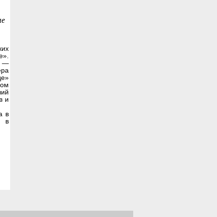
ле
ких
е».
а —
ера
де»
ном
лий
в и
а в
 в