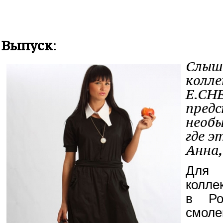
Выпуск
:
Слыш
колл
E.CH
пред
необы
где э
Анна,
Для 
колле
в Ро
смол