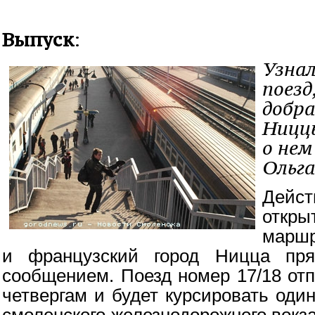
Выпуск
:
Узнал
поезд
добра
Ниццы
о нем
Ольга
Дейст
откры
маршр
и французский город Ницца пр
сообщением. Поезд номер 17/18 от
четвергам и будет курсировать один
смоленского железнодорожного вокза