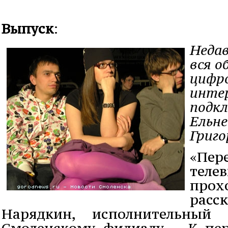
Выпуск
:
Недав
вся о
цифро
интер
подкл
Ельне
Григо
«Пер
тел
прох
расс
Нарядкин, исполнительный
Смоленскому филиалу. - К п