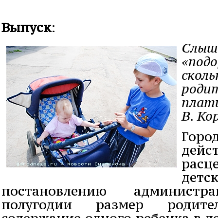
Выпуск
:
Слыша
«подо
сколь
роди
плат
В. Ко
Гор
дейс
расц
детс
постановлению админист
полугодии размер родит
содержание одного ребенка в 