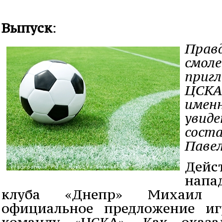
Выпуск
:
Правд
смоле
пригл
ЦСКА?
именн
увиде
соста
Павел
Дейс
напа
клуба «Днепр» Михаил П
официальное предложение иг
команду «ЦСКА». Как оказа