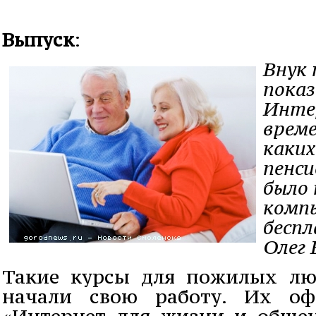
Выпуск
:
Внук 
показ
Интер
време
каких
пенси
было 
комп
бесп
Олег 
Такие курсы для пожилых лю
начали свою работу. Их оф
«Интернет для жизни и обще