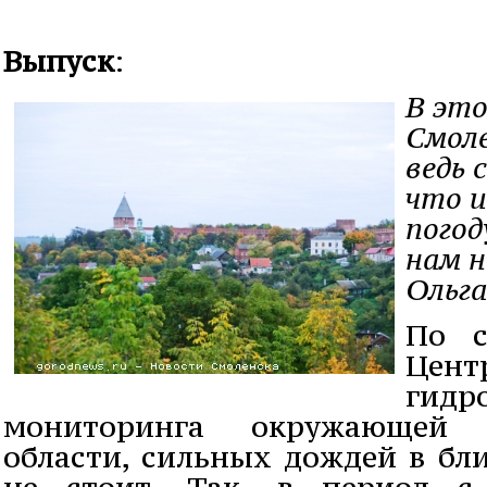
Выпуск
:
В эт
Смоле
ведь 
что и
пого
нам н
Ольга
По с
Цент
гид
мониторинга окружающей 
области, сильных дождей в бл
не стоит. Так, в период с