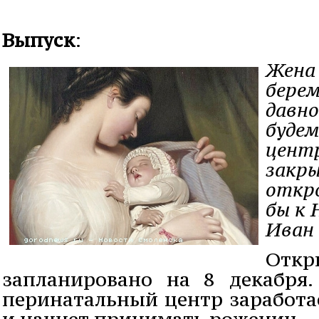
Выпуск
:
Жена 
бере
давно
будем
центр
закры
откр
бы к 
Иван 
Отк
запланировано на 8 декабря
перинатальный центр заработа
и начнет принимать рожениц.