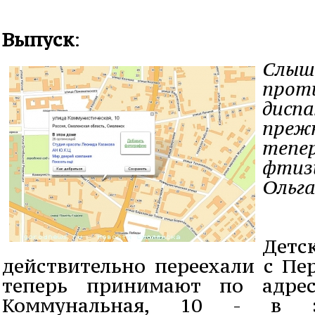
Выпуск
:
Слыш
прот
диспа
прежн
тепер
фтиз
Ольга
Дет
действительно переехали с Пе
теперь принимают по адрес
Коммунальная, 10 - в з