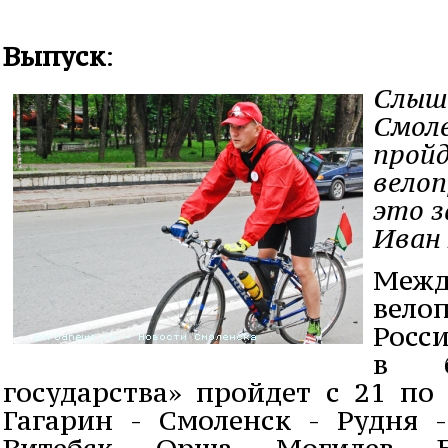
Выпуск
:
Слыша
Смол
прой
велоп
это 
Иван 
Межд
вело
Росси
в б
государства» пройдет с 21 по
Гагарин - Смоленск - Рудня 
Витебск - Орша - Могилев - Б