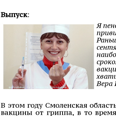
Выпуск
:
Я пен
приви
Раньш
сентя
наиб
сроко
вакци
хвати
Вера 
В этом году Смоленская област
вакцины от гриппа, в то врем