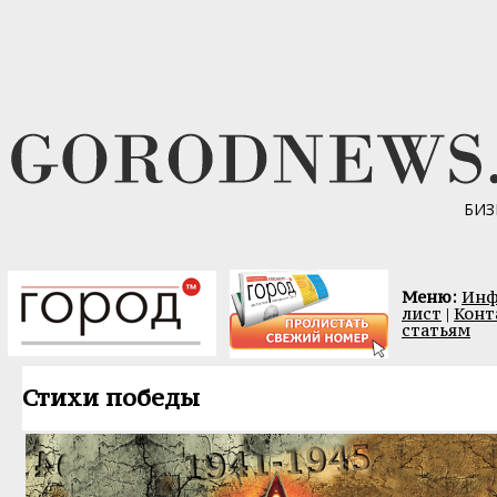
БИЗ
Меню:
Инф
лист
|
Конт
статьям
Стихи победы