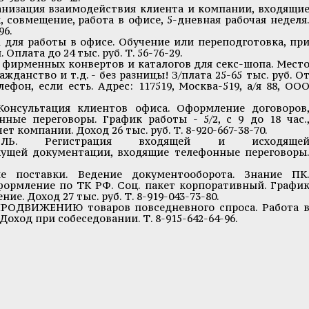
зация взаимодействия клиента и компании, входящи
 совмещение, работа в офисе, 5-дневная рабочая неделя
96.
 работы в офисе. Обучение или переподготовка, пр
Оплата до 24 тыс. руб. Т. 56-76-29.
фирменных конвертов и каталогов для секс-шопа. Мест
жданство и т.д. - без разницы! З/плата 25-65 тыс. руб. О
фон, если есть. Адрес: 117519, Москва-519, а/я 88, ОО
нсультация клиентов офиса. Оформление договоров
ные переговоры. График работы - 5/2, с 9 до 18 час.
т компании. Доход 26 тыс. руб. Т. 8-920-667-38-70.
ИТЕЛЬ. Регистрация входящей и исходяще
кущей документации, входящие телефонные переговоры
 поставки. Ведение документооборота. Знание ПК
формление по ТК РФ. Соц. пакет корпоративный. Графи
ие. Доход 27 тыс. руб. Т. 8-919-043-73-80.
ДВИЖЕНИЮ товаров повседневного спроса. Работа 
Доход при собеседовании. Т. 8-915-642-64-96.