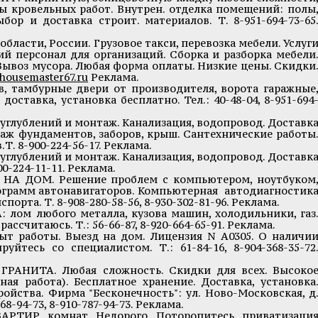
ы кровельных работ. Внутрен. отделка помещений: полы
бор и доставка строит. материалов. Т. 8-951-694-73-65
ласти, России. Грузовое такси, перевозка мебели. Услуг
ий персонал для организаций. Сборка и разборка мебели
Вывоз мусора. Любая форма оплаты. Низкие цены. Скидки
housemaster67.ru
Реклама.
, тамбурные двери от производителя, ворота гаражные
доставка, установка бесплатно. Тел.: 40-48-04, 8-951-694
углублений и монтаж. Канализация, водопровод. Доставк
аж фундаментов, заборов, крыш. Сантехнические работы
Т. 8-900-224-56-17. Реклама.
углублений и монтаж. Канализация, водопровод. Доставк
0-224-11-11. Реклама.
 ДОМ. Решение проблем с компьютером, ноутбуком
ограмм автонавигаторов. Компьютерная автодиагностик
орта. Т. 8-908-280-58-56, 8-930-302-81-96. Реклама.
м любого металла, кузова машин, холодильники, газ
ассчитаюсь. Т.: 56-66-87, 8-920-664-65-91. Реклама.
т работы. Выезд на дом. Лицензия N А0305. О наличи
уйтесь со специалистом. Т.: 61-84-16, 8-904-368-35-72
АНИТА. Любая сложность. Скидки для всех. Высоко
ная работа). Бесплатное хранение. Доставка, установка
ойства. Фирма "Бесконечность": ул. Ново-Московская, д
68-94-73, 8-910-787-94-73. Реклама.
ИР, комнат. Недорого. Поторопитесь, приватизаци