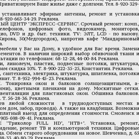
 Приватизируем Ваше жилье даже с долгами. Тел. 8-920-329
танавливает эфирные антенны, ремонт и установк
8-920-663-34-29. Реклама.
ЦЕНТР "ЭКСПРЕСС-СЕРВИС". Срочный ремонт: комп.
 телефонов, цифровых фото, видеокамер, мониторов
дио, DVD и др. быт. техники. TV: ЭЛТ, LCD - по вызову
ирова, 50(Медгородок), напротив кафе "Мандариновы
а.
ели у Вас на Дому, в удобное для Вас время. Замен
лементов. В наличии широкий выбор обивочной ткани 
ьтации по телефонам: 68-12-28, 44-00-84. Реклама.
 линолеум, пластик, подвесные потолки, штукатурка
ам скидка 10%. Т. 8-900-222-35-25, Константин. Реклама.
сантехника, электрика, штукатурка, шпатлевка, потолк
ат. Т. 8-952-994-45-23. Реклама.
Тонировка окон и балконов солнцезащитными, а
ими), цветными пленками на дому. Москитные сетки
вентиляции для пластиковых окон. Обшивка балконов
Т. 56-28-36. Реклама.
ев любой сложности в труднодоступных местах 
м дом, забор, провода). А также на кладбищах. Возможн
есплатный выезд для определения стоимости. Смоленск 
-903-698-09-41. Реклама.
Триколор FULL HD", "НТВ+". Установка, ремонт
видение, ремонт ТВ и компьютерной техники. Цифровы
ца. Обмен старого оборудования на новое. Шевченко, д. 6
88-33, 40-80-79. Реклама.