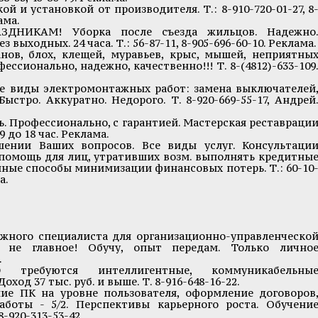
и установкой от производителя. Т.: 8-910-720-01-27, 8
ама.
НИКАМ! Уборка после съезда жильцов. Надежно
 выходных. 24 часа. Т.: 56-87-11, 8-905-696-60-10. Реклама.
в, блох, клещей, муравьев, крыс, мышей, неприятны
ессионально, надежно, качественно!!! Т. 8-(4812)-633-109
 виды электромонтажных работ: замена выключателей
Быстро. Аккуратно. Недорого. Т. 8-920-669-55-17, Андрей
 Профессионально, с гарантией. Мастерская реставраци
 9 до 18 час. Реклама.
ии Ваших вопросов. Все виды услуг. Консультаци
е помощь для лиц, утративших возм. выполнять кредитны
онные способы минимизации финансовых потерь. Т.: 60-10
а.
ого специалиста для организационно-управленческо
 не главное! Обучу, опыт передам. Только лично
.
требуются интеллигентные, коммуникабельны
оход 37 тыс. руб. и выше. Т. 8-916-648-16-22.
 ПК на уровне пользователя, оформление договоров
аботы - 5/2. Перспективы карьерного роста. Обучени
8-920-313-53-42.