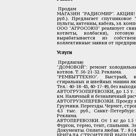
Продам
МАГАЗИН "РАДИОМИР". АКЦИЯ! О
руб.). Предлагает спутниковое
пульты, антенны, кабель, эл. компо
ООО "АГРОСОЮЗ" реализует свини
котлеты, колбаски), готов
вырабатывается из собствен
коллективные заявки от предприяти
Услуги
Предлагаю
"ДОМОВОЙ": ремонт холодильник
котлов. Т. 56-21-32. Реклама.
"РЕМБЫТТЕХНО". Быстрый, ка
стиральных и швейных машин любы
Тел.: 40-18-43, 40-17-49, без выхо
АВТОГРУЗОПЕРЕВОЗКИ, до 1.5 т. ГАЗ
км. Наличный и безналичный расчет
АВТОГРУЗОПЕРЕВОЗКИ. Проеду везде
Грузчики. Переезды. Чермет, стро
4.5 тыс. руб., Санкт-Петербург
Реклама.
АВТОПЕРЕВОЗКИ. От 1 кг до 1.5 т, 2 
Фургон, термо, тент, спальник. 
Документы. Оплата любая. Т.: 8 (48
БРИГАДА СТРОИТЕЛЕЙ ВЫПОЛНИТ