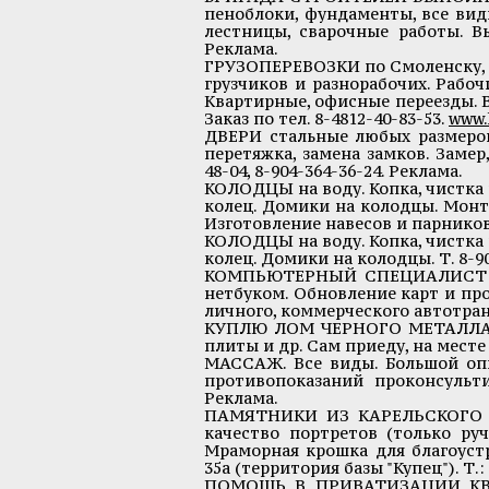
пеноблоки, фундаменты, все вид
лестницы, сварочные работы. Вы
Реклама.
ГРУЗОПЕРЕВОЗКИ по Смоленску, об
грузчиков и разнорабочих. Рабоч
Квартирные, офисные переезды. 
Заказ по тел. 8-4812-40-83-53.
www.
ДВЕРИ стальные любых размеров
перетяжка, замена замков. Замер, 
48-04, 8-904-364-36-24. Реклама.
КОЛОДЦЫ на воду. Копка, чистка 
колец. Домики на колодцы. Монт
Изготовление навесов и парников.
КОЛОДЦЫ на воду. Копка, чистка 
колец. Домики на колодцы. Т. 8-90
КОМПЬЮТЕРНЫЙ СПЕЦИАЛИСТ НА
нетбуком. Обновление карт и пр
личного, коммерческого автотрансп
КУПЛЮ ЛОМ ЧЕРНОГО МЕТАЛЛА: ло
плиты и др. Сам приеду, на месте р
МАССАЖ. Все виды. Большой опы
противопоказаний проконсультир
Реклама.
ПАМЯТНИКИ ИЗ КАРЕЛЬСКОГО ГР
качество портретов (только руч
Мраморная крошка для благоустр
35а (территория базы "Купец"). Т.: 
ПОМОЩЬ В ПРИВАТИЗАЦИИ КВАРТ