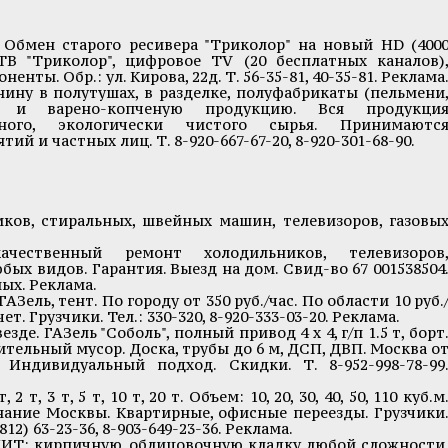
бмен старого ресивера "Триколор" на новый HD (400
 ТВ "Триколор", цифровое ТV (20 бесплатных каналов)
ненты. Обр.: ул. Кирова, 22д. Т. 56-35-81, 40-35-81. Реклама
ну в полутушах, в разделке, полуфабрикаты (пельмени
ую и варено-копченую продукцию. Вся продукци
ного, экологически чистого сырья. Принимаютс
й и частных лиц. Т. 8-920-667-67-20, 8-920-301-68-90.
ов, стиральных, швейных машин, телевизоров, газовы
чественный ремонт холодильников, телевизоров
х видов. Гарантия. Выезд на дом. Свид-во 67 001538504
дных. Реклама.
ель, тент. По городу от 350 руб./час. По области 10 руб.
. Грузчики. Тел.: 330-320, 8-920-333-03-20. Реклама.
. ГАЗель "Соболь", полный привод 4 х 4, г/п 1.5 т, борт
ительный мусор. Доска, трубы до 6 м, ДСП, ДВП. Москва о
. Индивидуальный подход. Скидки. Т. 8-952-998-78-99
т, 3 т, 5 т, 10 т, 20 т. Объем: 10, 20, 30, 40, 50, 110 куб.м
Знание Москвы. Квартирные, офисные переезды. Грузчики
12) 63-23-36, 8-903-649-23-36. Реклама.
: кирпичную, облицовочную кладку любой сложности