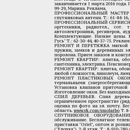
заканчивается 1 марта 2016 года.
99-29, Марина. Реклама.
ПРОФЕССИОНАЛЬНЫЙ МАСТЕР ус
спутниковых антенн. Т.: 61-84-16, 
ПРОФЕССИОНАЛЬНЫЙ СЕРВИСНЫЙ 
оргтехники, радиотел., сот.
автоэлектроники, ресиверов, ау
Комплектующие. Низкие цены. К
Гусь" Т.: 62-30-44, 40-37-75. Реклам
РЕМОНТ И ПЕРЕТЯЖКА мягкой меб
пружин, замков и деревянных э
поролона. Прием заказов и консул
РЕМОНТ КВАРТИР: плитка, обои,
сантехника, электрика. Пенсионер
РЕМОНТ КВАРТИР: плитка, обои, 
любой сложности, линолеум, ламин
РЕМОНТ ПЛАСТИКОВЫХ ОКОН. 
термальными (энергосберегающ
Установка клапанов приточной 
Изготовление окон. Без выходных. 
СПИЛ ДЕРЕВЬЕВ. Спил деревь
ограниченном пространстве (рядо
оценка по фото на эл. почту. Б
область.
www.vk.com/smolarbo
Т. 8
СПУТНИКОВОЕ ОБОРУДОВАНИЕ "
обслуживание. Бесплатное теле
приставки "Oriel", оптом и розни
("Елочка"), 2-й этаж. Т.: 8-910-780-