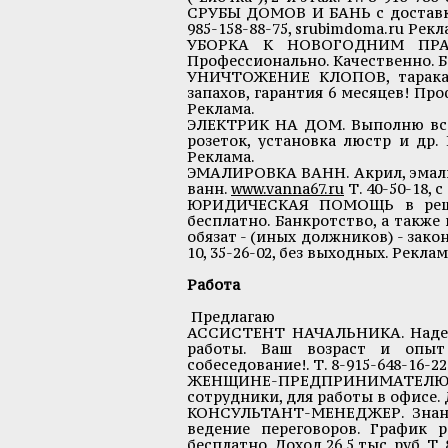
СРУБЫ ДОМОВ И БАНЬ с доставкой 
985-158-88-75, srubimdoma.ru Рекл
УБОРКА К НОВОГОДНИМ ПРАЗД
Профессионально. Качественно. Без
УНИЧТОЖЕНИЕ КЛОПОВ, таракано
запахов, гарантия 6 месяцев! Проф
Реклама.
ЭЛЕКТРИК НА ДОМ. Выполню все
розеток, установка люстр и др. 
Реклама.
ЭМАЛИРОВКА ВАНН. Акрил, эмаль.
ванн.
www.vanna67.ru
Т. 40-50-18, с
ЮРИДИЧЕСКАЯ ПОМОЩЬ в решен
бесплатно. Банкротство, а такж
обязат - (иных должников) - зак
10, 35-26-02, без выходных. Реклам
Работа
Предлагаю
АССИСТЕНТ НАЧАЛЬНИКА. Надежн
работы. Ваш возраст и опыт
собеседование!. Т. 8-915-648-16-22
ЖЕНЩИНЕ-ПРЕДПРИНИМАТЕЛЮ 
сотрудники, для работы в офисе. Д
КОНСУЛЬТАНТ-МЕНЕДЖЕР. Знание
ведение переговоров. График р
бесплатно. Доход 26.5 тыс. руб. Т. 