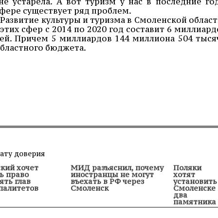
е устарела. А вот туризм у нас в последние го
 сфере существует ряд проблем.
Развитие культуры и туризма в Смоленской област
тих сфер с 2014 по 2020 год составит 6 миллиард
ей. Причем 5 миллиардов 144 миллиона 504 тыся
областного бюджета.
кий хочет
МИД разъяснил, почему
Поляки
ь право
иностранцы не могут
хотят
ять глав
въехать в РФ через
установить
палитетов
Смоленск
Смоленске
два
памятника