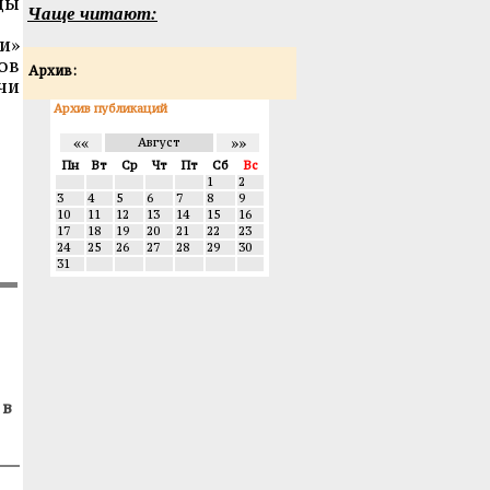
ды
Чаще читают:
и»
ов
Архив:
чи
Архив публикаций
««
»»
Август
Пн
Вт
Ср
Чт
Пт
Сб
Вс
1
2
3
4
5
6
7
8
9
10
11
12
13
14
15
16
17
18
19
20
21
22
23
24
25
26
27
28
29
30
31
 в