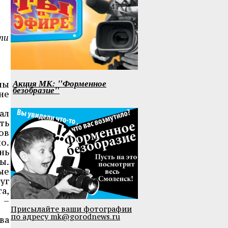
ти
Акция МК: "Форменное
ны
безобразие"
не
ал
ть
ов
о.
нь
ы.
ые
уг
а,
 –
Присылайте ваши фотографии
по адресу mk@gorodnews.ru
ва