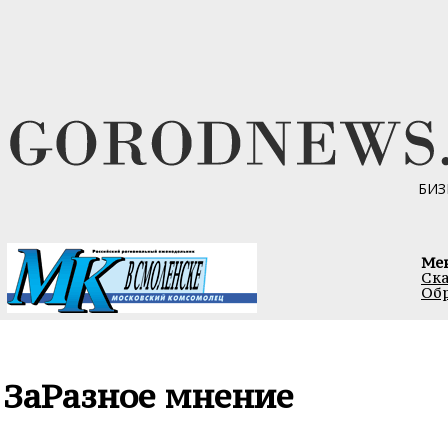
БИЗ
Ме
Ска
Обр
ЗаРазное мнение